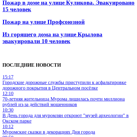
Пожар в доме на улице Куликова. Эвакуировано
15 человек
Пожар на улице Профсоюзной
Из горящего дома на улице Крылова
эвакуировали 10 человек
ПОСЛЕДНИЕ НОВОСТИ
15:17
Городские дорожные службы приступили к асфальтировке
дорожного покрытия в Центральном посёлке
12:10
70-летняя жительница Мурома лишилась почти миллиона
рублей из-за действий мошенников
10:30
В День города для муромлян откроют "музей археологии" в
Окском парке
10:12
Муромские сказки в декорациях Дня города