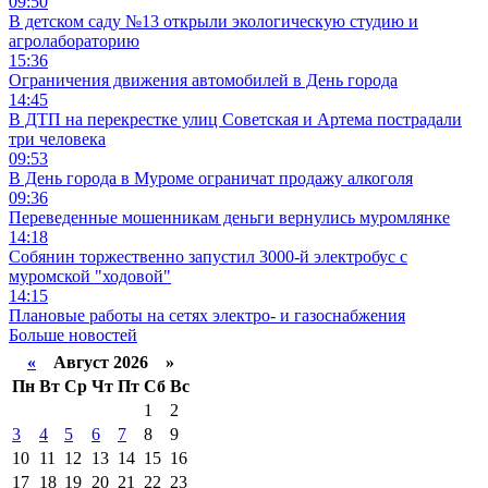
09:50
В детском саду №13 открыли экологическую студию и
агролабораторию
15:36
Ограничения движения автомобилей в День города
14:45
В ДТП на перекрестке улиц Советская и Артема пострадали
три человека
09:53
В День города в Муроме ограничат продажу алкоголя
09:36
Переведенные мошенникам деньги вернулись муромлянке
14:18
Собянин торжественно запустил 3000-й электробус с
муромской "ходовой"
14:15
Плановые работы на сетях электро- и газоснабжения
Больше новостей
«
Август 2026 »
Пн
Вт
Ср
Чт
Пт
Сб
Вс
1
2
3
4
5
6
7
8
9
10
11
12
13
14
15
16
17
18
19
20
21
22
23