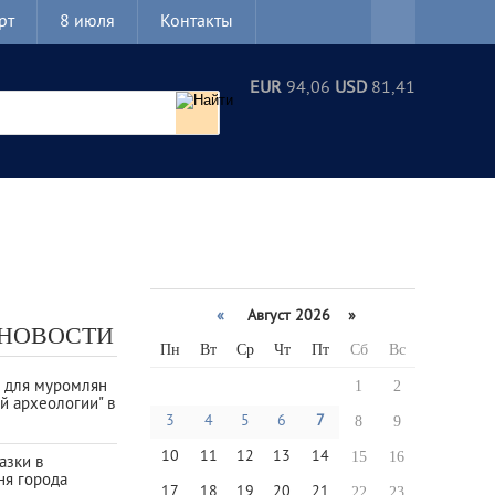
рт
8 июля
Контакты
EUR
94,06
USD
81,41
«
Август 2026 »
 НОВОСТИ
Пн
Вт
Ср
Чт
Пт
Сб
Вс
а для муромлян
1
2
й археологии" в
3
4
5
6
7
8
9
10
11
12
13
14
15
16
азки в
ня города
17
18
19
20
21
22
23