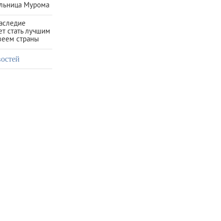
льница Мурома
наследие
ет стать лучшим
зеем страны
востей