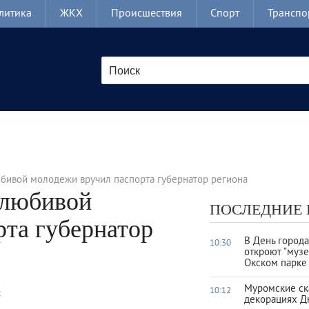
литика
ЖКХ
Происшествия
Спорт
Транспо
бивой молодежи вручил паспорта губернатор региона
олюбивой
ПОСЛЕДНИЕ
та губернатор
В День город
10:30
откроют "музе
Окском парке
Муромские ск
10:12
:
декорациях Д