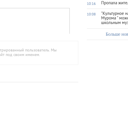
Пропала жите
10:16
"Культурное 
10:08
Мурома " мож
школьным му
Больше но
стрированный пользователь. Мы
айт под своим именем.