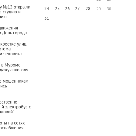
ду №13 открыли
24
25
26
27
28
29
30
ю студию и
рию
31
движения
в День города
екрестке улиц
ртема
и человека
а в Муроме
дажу алкоголя
е мошенникам
лись
ественно
-й электробус с
одовой"
оты на сетях
зоснабжения