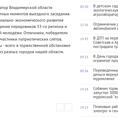
В детском са
09:50
атор Владимирской области
экологическу
ятных моментов выездного заседания
агролаборато
циально-экономического развития
Ограничения 
15:36
дение передовиков 33-го региона и
автомобилей 
й молодёжи. Отличники, победители
В ДТП на пер
частники патриотических слётов,
14:45
Советская и А
ы - всего в торжественной обстановке
пострадали тр
из разных городов нашей области.
В День город
09:53
ограничат про
Переведенны
09:36
деньги верну
муромлянке
Собянин торж
14:18
запустил 3000
муромской "х
Плановые раб
14:15
электро- и га