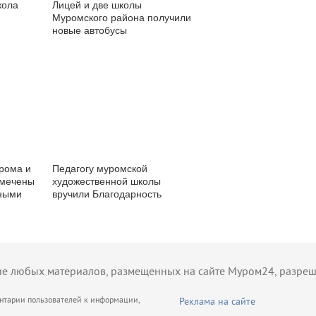
кола
Лицей и две школы
Муромского района получили
новые автобусы
рома и
Педагогу муромской
тмечены
художественной школы
ными
вручили Благодарность
Министра культуры РФ
 любых материалов, размещенных на сайте Муром24, разрешае
ентарии пользователей к информации,
Реклама на сайте