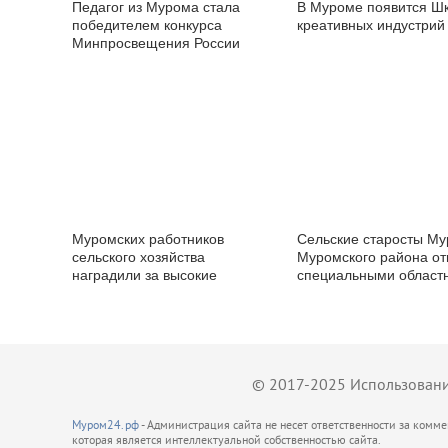
Педагог из Мурома стала
В Муроме появится Ш
победителем конкурса
креативных индустрий
Минпросвещения России
Муромских работников
Сельские старосты Му
сельского хозяйства
Муромского района о
наградили за высокие
специальными област
показатели в работе
наградами
© 2017-2025 Использование
Муром24.рф
- Администрация сайта не несет ответственности за комм
которая является интеллектуальной собственностью сайта.