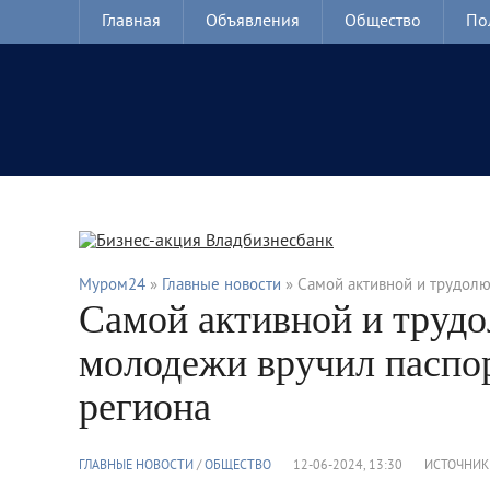
Главная
Объявления
Общество
По
Муром24
»
Главные новости
» Самой активной и трудолю
Самой активной и труд
молодежи вручил паспор
региона
ГЛАВНЫЕ НОВОСТИ
/
ОБЩЕСТВО
12-06-2024, 13:30
ИСТОЧНИК