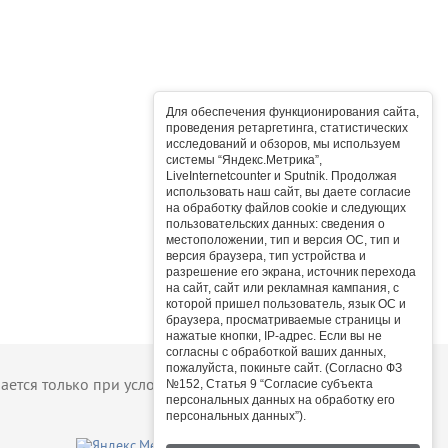
Для обеспечения функционирования сайта,
проведения ретаргетинга, статистических
исследований и обзоров, мы используем
системы “Яндекс.Метрика”,
LiveInternetcounter и Sputnik. Продолжая
использовать наш сайт, вы даете согласие
на обработку файлов cookie и следующих
пользовательских данных: сведения о
местоположении, тип и версия ОС, тип и
версия браузера, тип устройства и
разрешение его экрана, источник перехода
на сайт, сайт или рекламная кампания, с
которой пришел пользователь, язык ОС и
браузера, просматриваемые страницы и
нажатые кнопки, IP-адрес. Если вы не
согласны с обработкой ваших данных,
пожалуйста, покиньте сайт. (Согласно ФЗ
тся только при условии активной ссылки на сайт.
№152, Статья 9 “Согласие субъекта
персональных данных на обработку его
персональных данных”).