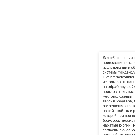
Для обеспечения 
проведения ретарг
исследований и о
системы “Яндекс.М
LiveInternetcounte
использовать наш 
на обработку фай
пользовательских 
местоположении, т
версия браузера, 
разрешение его эк
на сайт, сайт или
которой пришел п
браузера, просма
нажатые кнопки, I
согласны с обрабо