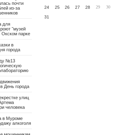
лась почти
24
25
26
27
28
29
30
лей из-за
шенников
31
а для
роют "музей
в Окском парке
азки в
ня города
аду №13
логическую
олабораторию
 движения
в День города
екрестке улиц
Артема
ри человека
а в Муроме
одажу алкоголя
е мошенникам