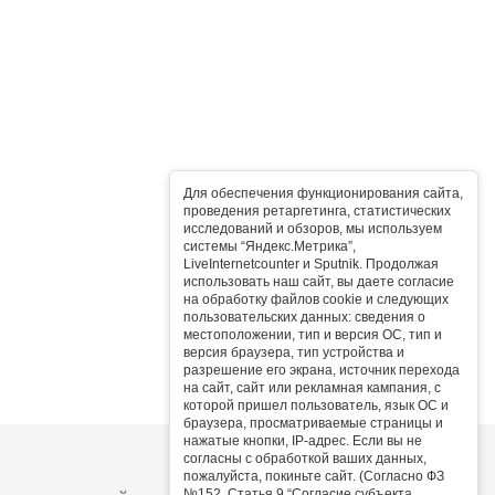
Для обеспечения функционирования сайта,
проведения ретаргетинга, статистических
исследований и обзоров, мы используем
системы “Яндекс.Метрика”,
LiveInternetcounter и Sputnik. Продолжая
использовать наш сайт, вы даете согласие
на обработку файлов cookie и следующих
пользовательских данных: сведения о
местоположении, тип и версия ОС, тип и
версия браузера, тип устройства и
разрешение его экрана, источник перехода
на сайт, сайт или рекламная кампания, с
которой пришел пользователь, язык ОС и
браузера, просматриваемые страницы и
нажатые кнопки, IP-адрес. Если вы не
согласны с обработкой ваших данных,
пожалуйста, покиньте сайт. (Согласно ФЗ
№152, Статья 9 “Согласие субъекта