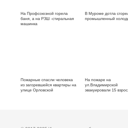
На Профсоюзной горела
В Муроме дотла сгоре
баня, а на РЗШ -стиральная
промышленный холод
машинка
Пожарные спасли человека
На пожаре на
из загоревшейся квартиры на
ул.Владимирской
улице Орловской
эвакуировали 15 взрос
ребенка