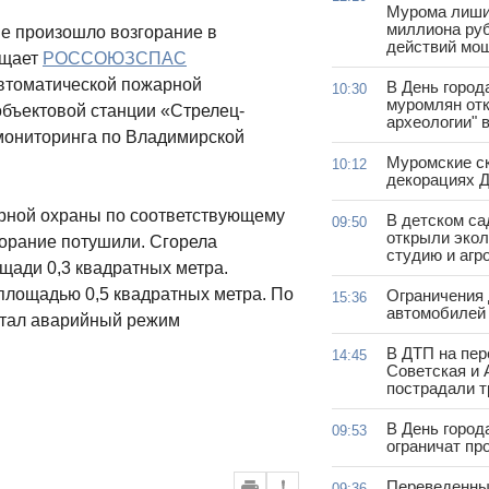
Мурома лиши
миллиона руб
ме произошло возгорание в
действий мо
бщает
РОССОЮЗСПАС
автоматической пожарной
В День город
10:30
муромлян отк
объектовой станции «Стрелец-
археологии" 
мониторинга по Владимирской
Муромские ск
10:12
декорациях Д
арной охраны по соответствующему
В детском с
09:50
открыли эко
орание потушили. Сгорела
студию и агр
щади 0,3 квадратных метра.
площадью 0,5 квадратных метра. По
Ограничения
15:36
автомобилей 
стал аварийный режим
В ДТП на пер
14:45
Советская и 
пострадали т
В День город
09:53
ограничат пр
Переведенны
09:36