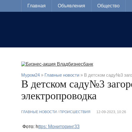
Главная
Объявления
Общество
Муром24
»
Главные новости
» В детском саду№3 заг
В детском саду№3 загор
электропроводка
ГЛАВНЫЕ НОВОСТИ
/
ПРОИСШЕСТВИЯ
12-09-2023, 10:26
Фото: h
ttps: Мониторинг33