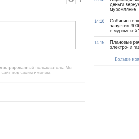
деньги верну
муромлянке
Собянин тор
14:18
запустил 300
с муромской 
Плановые ра
14:15
электро- и г
Больше но
егистрированный пользователь. Мы
 сайт под своим именем.