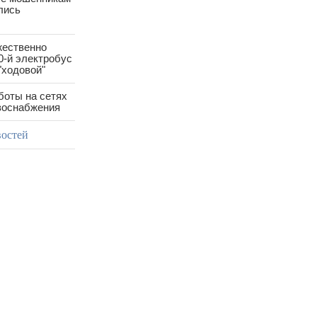
лись
жественно
0-й электробус
"ходовой"
боты на сетях
азоснабжения
востей