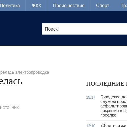
Политика
ЖКХ
Происшествия
Спорт
Тр
орелась электропроводка
елась
ПОСЛЕДНИЕ
Городские д
15:17
службы прис
асфальтиров
ИСТОЧНИК:
покрытия в 
посёлке
70-летняя жи
12:10