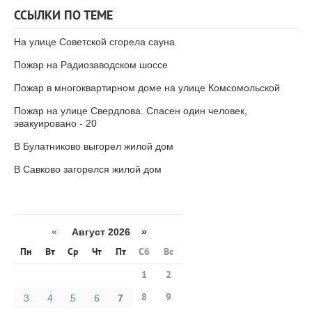
ССЫЛКИ ПО ТЕМЕ
На улице Советской сгорела сауна
Пожар на Радиозаводском шоссе
Пожар в многоквартирном доме на улице Комсомольской
Пожар на улице Свердлова. Спасен один человек,
эвакуировано - 20
В Булатниково выгорел жилой дом
В Савково загорелся жилой дом
«
Август 2026 »
Пн
Вт
Ср
Чт
Пт
Сб
Вс
1
2
8
9
3
4
5
6
7