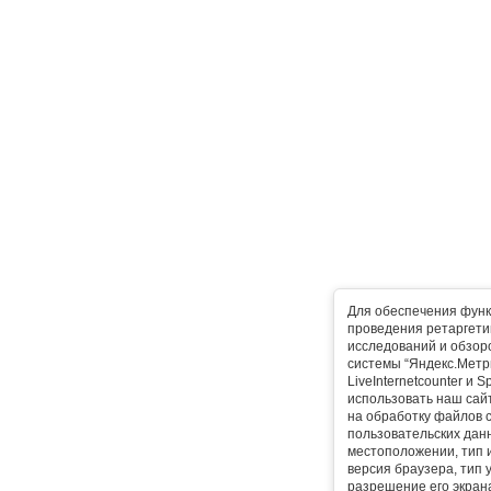
Для обеспечения функ
проведения ретаргетин
исследований и обзор
системы “Яндекс.Метр
LiveInternetcounter и 
использовать наш сайт
на обработку файлов 
пользовательских дан
местоположении, тип и
версия браузера, тип 
разрешение его экран