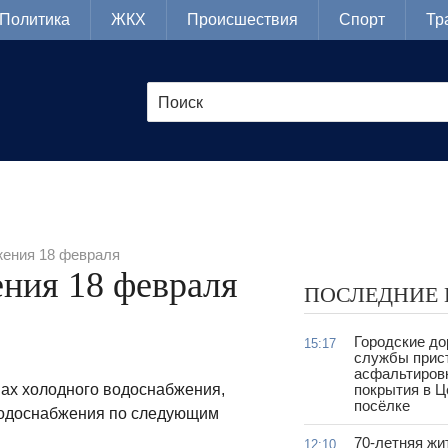
Политика
ЖКХ
Происшествия
Спорт
Тр
ения 18 февраля
ния 18 февраля
ПОСЛЕДНИЕ
Городские д
15:17
службы прис
асфальтиров
ах холодного водоснабжения,
покрытия в 
посёлке
 водоснабжения по следующим
70-летняя жи
12:10