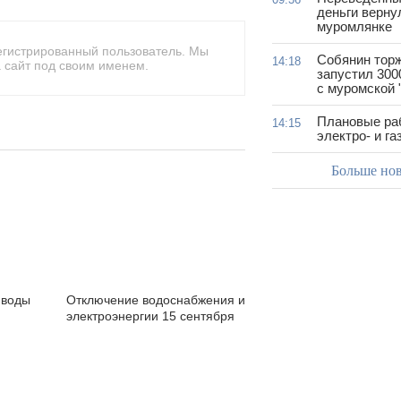
деньги верну
муромлянке
егистрированный пользователь. Мы
Собянин тор
14:18
 сайт под своим именем.
запустил 300
с муромской 
Плановые ра
14:15
электро- и г
Больше но
 воды
Отключение водоснабжения и
электроэнергии 15 сентября