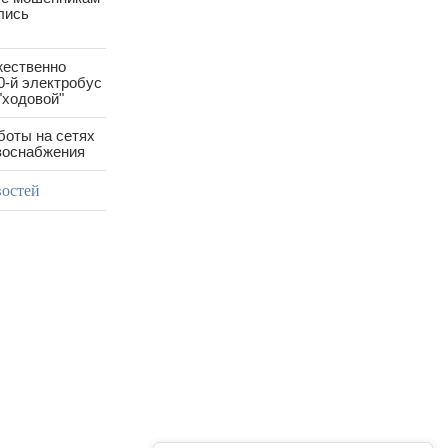
лись
жественно
0-й электробус
"ходовой"
боты на сетях
азоснабжения
востей