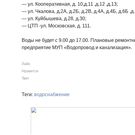
— ул. Кооперативная, д. 10,д.11 ,д.12 ,д.13;
— ул. Чкалова, д.2А, д.2Б, д.2В, д.4А, д.4Б, д.6Б ,д
— ул. Куйбышева, д.28, д.30;
— ЦТП -ул. Московская, д. 111.
Воды не будет с 9.00 до 17.00. Плановые ремонт
предприятие МУП «Водопровод и канализация».
Лайк
Нравится
Твит
Теги:
водоснабжение