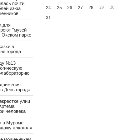
лась почти
24
25
26
27
28
29
30
лей из-за
шенников
31
а для
роют "музей
в Окском парке
азки в
ня города
аду №13
логическую
олабораторию
 движения
в День города
екрестке улиц
Артема
ри человека
а в Муроме
одажу алкоголя
е мошенникам