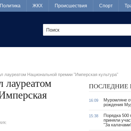
Политика
ЖКХ
Происшествия
Спорт
Тр
л лауреатом Национальной премии "Имперская культура"
л лауреатом
ПОСЛЕДНИЕ
Имперская
Муромляне о
16:09
рождения Му
Порядка 500
15:38
приняли учас
ИК:
"За калачами