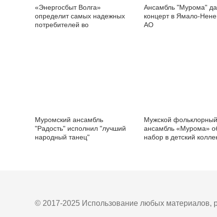
«Энергосбыт Волга»
Ансамбль "Мурома" да
определит самых надежных
концерт в Ямало-Нен
потребителей во
АО
Владимирской области
Муромский ансамбль
Мужской фольклорны
"Радость" исполнил "лучший
ансамбль «Мурома» о
народный танец"
набор в детский колле
спутник
© 2017-2025 Использование любых материалов, р