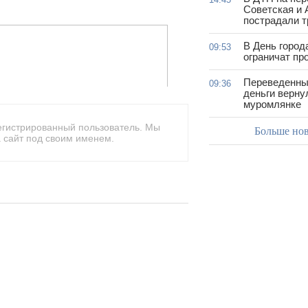
Советская и 
пострадали т
В День город
09:53
ограничат пр
Переведенны
09:36
деньги верну
муромлянке
егистрированный пользователь. Мы
Больше но
 сайт под своим именем.