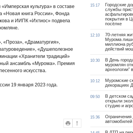
Городские д
15:17
«Имперская культура» в составе
службы прис
а «Новая книга России», Фонда
асфальтиров
покрытия в 
акова и ИИПК «Ихтиос» подвела
посёлке
уромляне.
70-летняя жи
12:10
Мурома лиши
, «Проза», «Драматургия»,
миллиона руб
действий мо
ературоведение», «Душеполезное
оминации «Хранители традиций»
В День город
10:30
рный ансамбль «Мурома». Премия
муромлян отк
археологии" 
песенного искусства.
Муромские ск
10:12
ссии 19 января 2023 года.
декорациях Д
В детском с
09:50
открыли эко
студию и агр
Ограничения
15:36
автомобилей 
В ДТП на пер
14:45