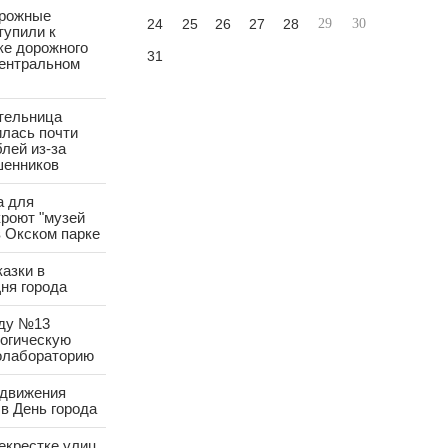
орожные
24
25
26
27
28
29
30
тупили к
ке дорожного
31
Центральном
тельница
лась почти
лей из-за
шенников
а для
роют "музей
в Окском парке
азки в
ня города
аду №13
логическую
олабораторию
 движения
в День города
екрестке улиц