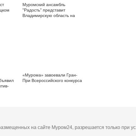
ст
Муромский ансамбль
ецком
"Радость" представит
Владимирскую область на
Всероссийском фестивале
й
«Мурома» завоевали Гран-
бъявил
При Всероссийского конкурса
ктив-
азмещенных на сайте Муром24, разрешается только при усл