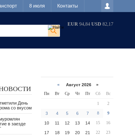
анспорт
8 июля
Контакты
EUR
94,84
USD
82,17
«
Август 2026 »
 НОВОСТИ
Пн
Вт
Ср
Чт
Пт
Сб
Вс
тметили День
1
2
рома со вкусом
3
4
5
6
7
8
9
 муромлян
10
11
12
13
14
15
16
тие в заезде
"
17
18
19
20
21
22
23