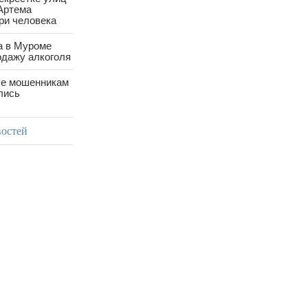
Артема
ри человека
а в Муроме
одажу алкоголя
е мошенникам
лись
востей