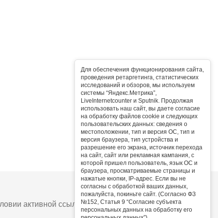
Для обеспечения функционирования сайта,
проведения ретаргетинга, статистических
исследований и обзоров, мы используем
системы “Яндекс.Метрика”,
LiveInternetcounter и Sputnik. Продолжая
использовать наш сайт, вы даете согласие
на обработку файлов cookie и следующих
пользовательских данных: сведения о
местоположении, тип и версия ОС, тип и
версия браузера, тип устройства и
разрешение его экрана, источник перехода
на сайт, сайт или рекламная кампания, с
которой пришел пользователь, язык ОС и
браузера, просматриваемые страницы и
нажатые кнопки, IP-адрес. Если вы не
согласны с обработкой ваших данных,
пожалуйста, покиньте сайт. (Согласно ФЗ
№152, Статья 9 “Согласие субъекта
овии активной ссылки на сайт.
персональных данных на обработку его
персональных данных”).