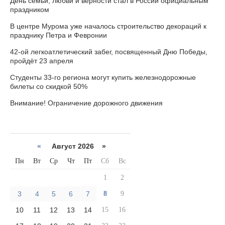
День семьи, любви и верности стал в России официальным
праздником
В центре Мурома уже началось строительство декораций к
празднику Петра и Февронии
42-ой легкоатлетический забег, посвященный Дню Победы,
пройдёт 23 апреля
Студенты 33-го региона могут купить железнодорожные
билеты со скидкой 50%
Внимание! Ограничение дорожного движения
«
Август 2026 »
Пн
Вт
Ср
Чт
Пт
Сб
Вс
1
2
3
4
5
6
7
8
9
10
11
12
13
14
15
16