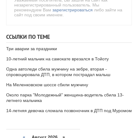
Уважаемый посетитель, Вы зашли на сайт как
незарегистрированный пользователь. Мы
рекомендуем Вам
зарегистрироваться
либо зайти на
сайт под своим именем.
ССЫЛКИ ПО ТЕМЕ
Три аварии за праздники
10-летний мальчик на самокате врезался в Тойоту
Одна автоледи сбила мужчину на зебре, вторая -
спровоцировала ДТП, в котором пострадал малыш
На Меленковском шоссе сбили мужчину
Около парка "Молодежный" женщина-водитель сбила 13-
летнего мальчика
14-летняя девочка сломала позвоночник в ДТП под Муромом
«
Август 2026 »