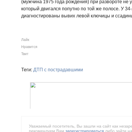
(мужчина 1975 года рождения) при развороте не 
который двигался попутно по той же полосе. У 34
диагностированы вывих левой ключицы и ссадин
Лайк
Нравится
Твит
Теги:
ДТП с пострадавшими
Уважаемый посетитель, Вы зашли на сайт как незар
рекомендуем Вам
зарегистрироваться
либо зайти на