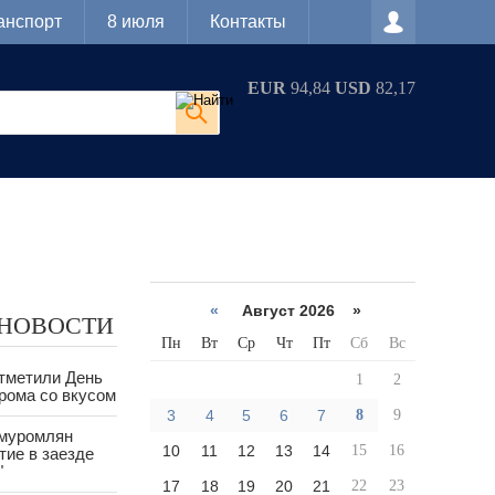
анспорт
8 июля
Контакты
EUR
94,84
USD
82,17
«
Август 2026 »
 НОВОСТИ
Пн
Вт
Ср
Чт
Пт
Сб
Вс
тметили День
1
2
рома со вкусом
3
4
5
6
7
8
9
 муромлян
10
11
12
13
14
15
16
тие в заезде
"
17
18
19
20
21
22
23