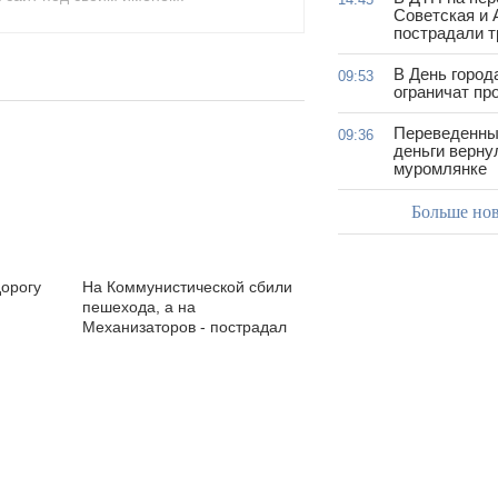
Советская и 
пострадали т
В День город
09:53
ограничат пр
Переведенны
09:36
деньги верну
муромлянке
Больше но
орогу
На Коммунистической сбили
пешехода, а на
Механизаторов - пострадал
15-летний мотоциклист