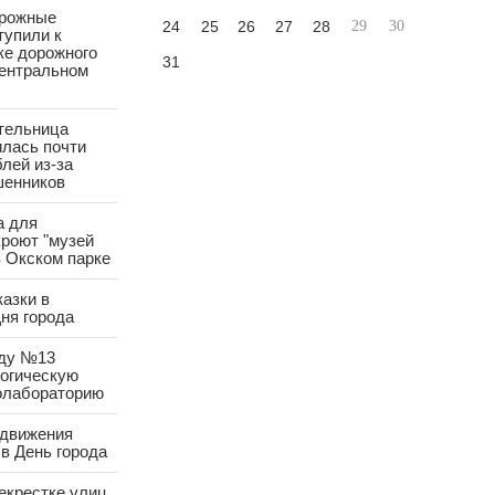
орожные
24
25
26
27
28
29
30
тупили к
ке дорожного
31
Центральном
тельница
лась почти
лей из-за
шенников
а для
роют "музей
в Окском парке
азки в
ня города
аду №13
логическую
олабораторию
 движения
в День города
екрестке улиц