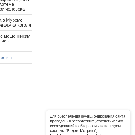
Артема
ри человека
а в Муроме
одажу алкоголя
е мошенникам
лись
востей
Для обеспечения функционирования сайта,
проведения ретаргетинга, статистических
исследований и обзоров, мы используем
системы “Яндекс.Метрика”,