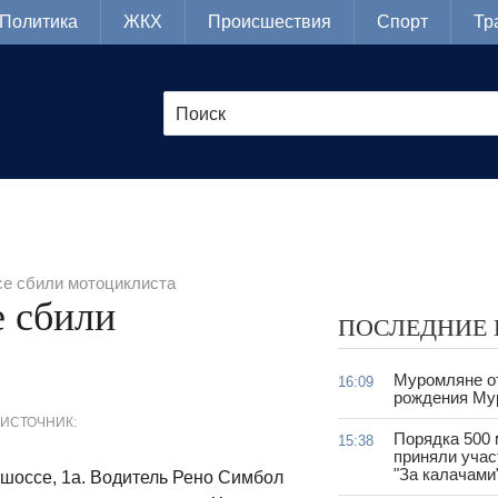
Политика
ЖКХ
Происшествия
Спорт
Тр
е сбили мотоциклиста
 сбили
ПОСЛЕДНИЕ
Муромляне о
16:09
рождения Му
ИСТОЧНИК:
Порядка 500
15:38
приняли учас
"За калачами
шоссе, 1а. Водитель Рено Симбол