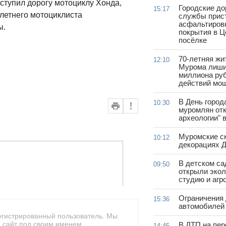
уступил дорогу мотоциклу Хонда,
Городские д
15:17
-летнего мотоциклиста
службы прис
асфальтиров
ы.
покрытия в 
посёлке
70-летняя жи
12:10
Мурома лиши
миллиона руб
действий мо
В День город
10:30
муромлян отк
археологии" 
Муромские ск
10:12
декорациях Д
В детском с
09:50
открыли эко
студию и агр
Ограничения
15:36
автомобилей 
егистрированный пользователь. Мы
 сайт под своим именем.
В ДТП на пер
14:45