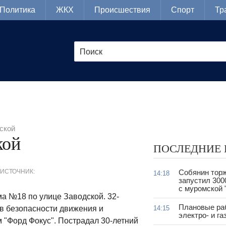
Политика
ЖКХ
Происшествия
Спорт
Тр
ской
кой
ПОСЛЕДНИЕ
ИСТОЧНИК:
Собянин тор
14:18
запустил 300
с муромской 
а №18 по улице Заводской. 32-
Плановые ра
 в безопасности движения и
14:15
электро- и г
 "Форд Фокус". Пострадал 30-летний