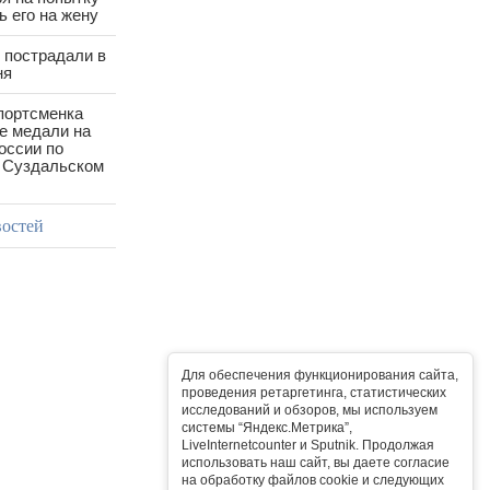
 его на жену
 пострадали в
ня
портсменка
е медали на
оссии по
в Суздальском
востей
Для обеспечения функционирования сайта,
проведения ретаргетинга, статистических
исследований и обзоров, мы используем
системы “Яндекс.Метрика”,
LiveInternetcounter и Sputnik. Продолжая
использовать наш сайт, вы даете согласие
на обработку файлов cookie и следующих