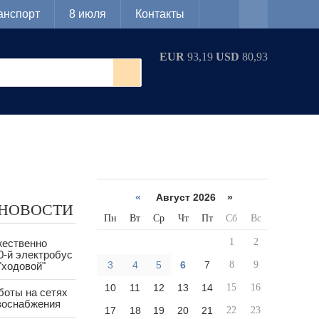
анспорт
8 июля
Контакты
EUR
93,19
USD
80,93
«
Август 2026 »
 НОВОСТИ
Пн
Вт
Ср
Чт
Пт
Сб
Вс
1
2
жественно
0-й электробус
3
4
5
6
7
8
9
"ходовой"
10
11
12
13
14
15
16
боты на сетях
азоснабжения
17
18
19
20
21
22
23