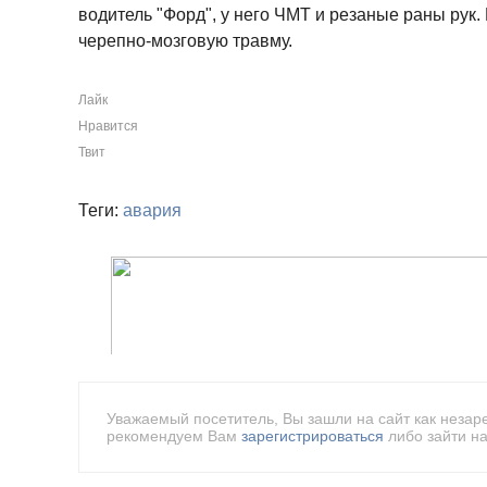
водитель "Форд", у него ЧМТ и резаные раны рук.
черепно-мозговую травму.
Лайк
Нравится
Твит
Теги:
авария
Уважаемый посетитель, Вы зашли на сайт как незар
рекомендуем Вам
зарегистрироваться
либо зайти на