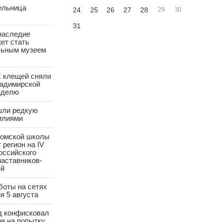
ельница
24
25
26
27
28
29
30
31
наследие
ет стать
ьным музеем
х клещей сняли
ладимирской
еделю
шли редкую
илиями
ромской школы
 регион на IV
оссийского
аставников-
ей
боты на сетях
я 5 августа
д конфисковал
ря на попытку