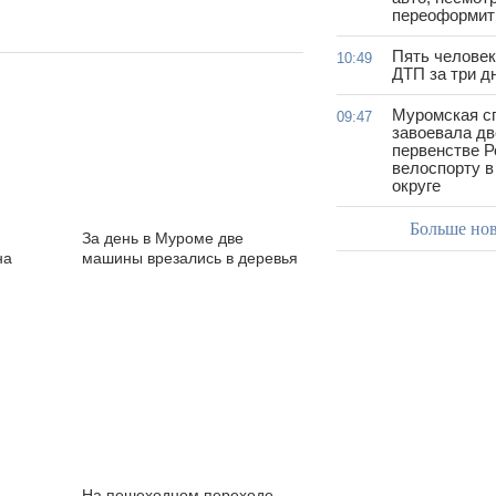
переоформить
Пять человек
10:49
ДТП за три д
Муромская с
09:47
завоевала дв
первенстве Р
велоспорту 
округе
Больше но
За день в Муроме две
на
машины врезались в деревья
На пешеходном переходе