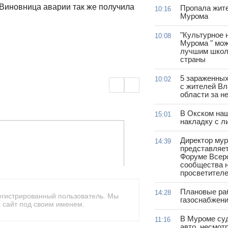
 Виновница аварии так же получила
Пропала жит
10:16
Мурома
"Культурное 
10:08
Мурома " мож
лучшим школ
страны
5 зараженны
10:02
с жителей В
области за н
В Окском на
15:01
накладку с л
Директор му
14:39
представляет
Форуме Всер
сообщества н
просветител
Плановые ра
14:28
егистрированный пользователь. Мы
газоснабжени
 сайт под своим именем.
В Муроме су
11:16
авто, несмот