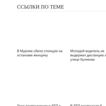
ССЫЛКИ ПО ТЕМЕ
В Муроме сбили стоящую на
Молодой водитель не
остановке женщину
выдержал дистанцию 
улице Куликова
Трое пострадавших в ДТП в
В ДТП пострадали 5