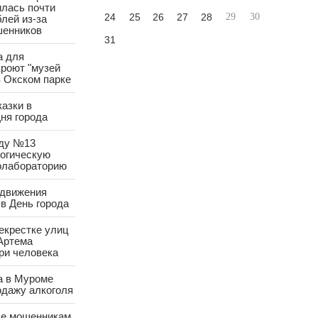
лась почти
24
25
26
27
28
29
30
лей из-за
шенников
31
а для
роют "музей
в Окском парке
азки в
ня города
аду №13
логическую
олабораторию
 движения
в День города
екрестке улиц
Артема
ри человека
а в Муроме
одажу алкоголя
е мошенникам