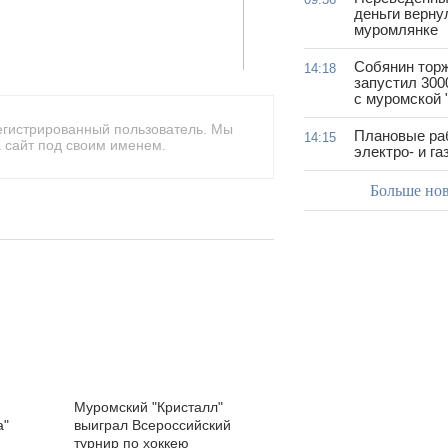
деньги верну
муромлянке
Собянин тор
14:18
запустил 300
с муромской 
егистрированный пользователь. Мы
Плановые ра
14:15
 сайт под своим именем.
электро- и г
Больше но
Муромский "Кристалл"
а"
выиграл Всероссийский
турнир по хоккею