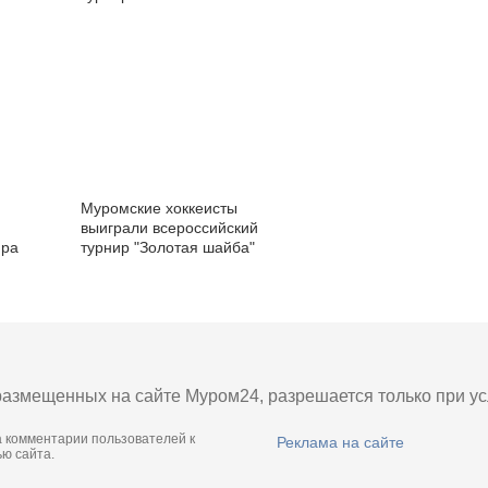
Муромские хоккеисты
выиграли всероссийский
ира
турнир "Золотая шайба"
азмещенных на сайте Муром24, разрешается только при усл
а комментарии пользователей к
Реклама на сайте
ю сайта.