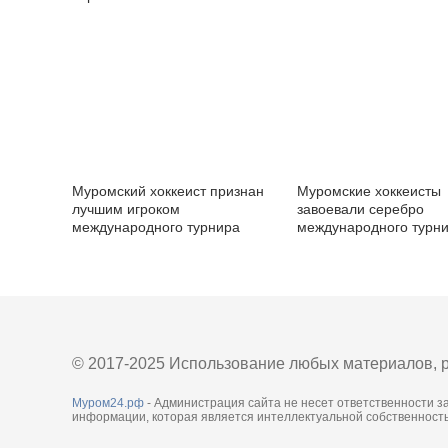
шайба»
Муромский хоккеист признан
Муромские хоккеисты
лучшим игроком
завоевали серебро
международного турнира
международного турн
© 2017-2025 Использование любых материалов, р
Муром24.рф
- Администрация сайта не несет ответственности з
информации, которая является интеллектуальной собственность