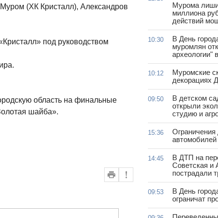
Мурома лиши
 Муром (ХК Кристалл), Александров
миллиона руб
действий мо
В День город
10:30
 «Кристалл» под руководством
муромлян отк
археологии" 
ира.
Муромские ск
10:12
декорациях Д
В детском с
09:50
ородскую область на финальные
открыли эко
Золотая шайба».
студию и агр
Ограничения
15:36
автомобилей 
В ДТП на пер
14:45
Советская и 
пострадали т
В День город
09:53
ограничат пр
Переведенны
09:36