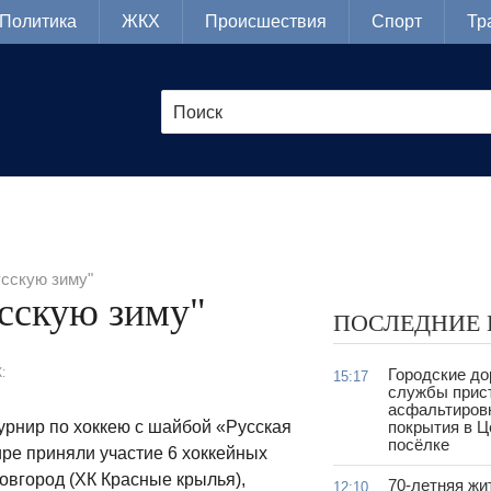
Политика
ЖКХ
Происшествия
Спорт
Тр
усскую зиму"
сскую зиму"
ПОСЛЕДНИЕ
:
Городские д
15:17
службы прис
асфальтиров
урнир по хоккею с шайбой «Русская
покрытия в 
посёлке
ре приняли участие 6 хоккейных
овгород (ХК Красные крылья),
70-летняя жи
12:10