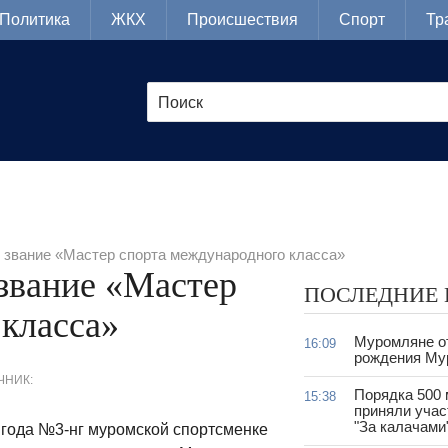
Политика
ЖКХ
Происшествия
Спорт
Тр
 звание «Мастер спорта международного класса»
звание «Мастер
ПОСЛЕДНИЕ
класса»
Муромляне о
16:09
рождения Му
ЧНИК:
Порядка 500
15:38
приняли учас
"За калачами
 года №3-нг муромской спортсменке