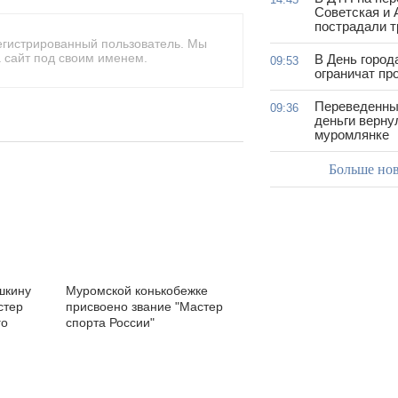
Советская и 
пострадали т
егистрированный пользователь. Мы
 сайт под своим именем.
В День город
09:53
ограничат пр
Переведенны
09:36
деньги верну
муромлянке
Больше но
шкину
Муромской конькобежке
стер
присвоено звание "Мастер
го
спорта России"