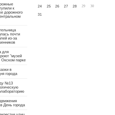
орожные
24
25
26
27
28
29
30
тупили к
ке дорожного
31
Центральном
тельница
лась почти
лей из-за
шенников
а для
роют "музей
в Окском парке
азки в
ня города
аду №13
логическую
олабораторию
 движения
в День города
екрестке улиц