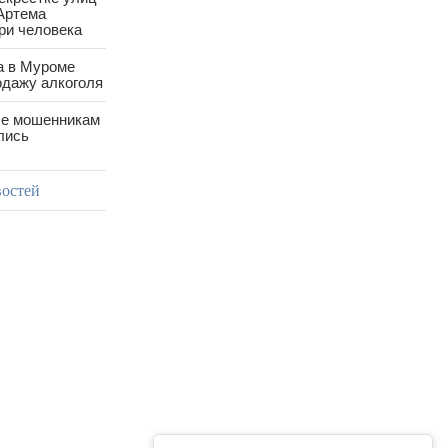
Артема
ри человека
а в Муроме
одажу алкоголя
е мошенникам
лись
востей