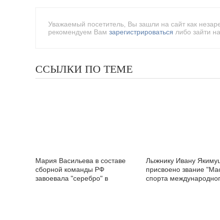
Уважаемый посетитель, Вы зашли на сайт как незар
рекомендуем Вам
зарегистрироваться
либо зайти на
ССЫЛКИ ПО ТЕМЕ
Мария Васильева в составе
Лыжнику Ивану Якиму
сборной команды РФ
присвоено звание "Ма
завоевала "серебро" в
спорта международно
Словении
класса"