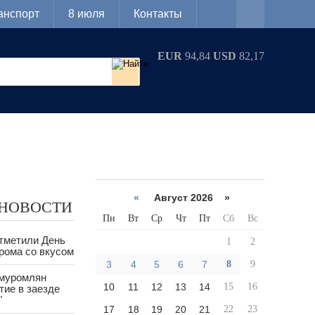
анспорт
8 июля
Контакты
EUR
94,84
USD
82,17
«
Август 2026 »
 НОВОСТИ
Пн
Вт
Ср
Чт
Пт
Сб
Вс
тметили День
1
2
рома со вкусом
3
4
5
6
7
8
9
 муромлян
10
11
12
13
14
15
16
тие в заезде
"
17
18
19
20
21
22
23