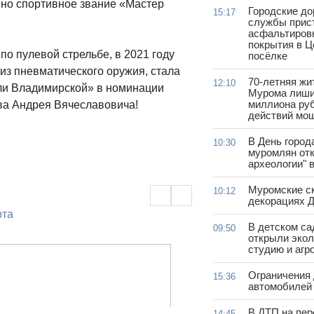
ено спортивное звание «Мастер
Городские д
15:17
службы прис
асфальтиров
покрытия в 
о пулевой стрельбе, в 2021 году
посёлке
 из пневматического оружия, стала
70-летняя жи
12:10
ли Владимирской» в номинации
Мурома лиши
миллиона руб
ва Андрея Вячеславовича!
действий мо
В День город
10:30
муромлян отк
археологии" 
Муромские ск
10:12
декорациях Д
рта
В детском с
09:50
открыли эко
студию и агр
Ограничения
15:36
автомобилей 
В ДТП на пер
14:45