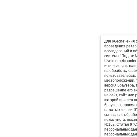
Для обеспечения 
проведения ретарг
исследований и о
системы “Яндекс.М
LiveInternetcounte
использовать наш 
на обработку фай
пользовательских 
местоположении, т
версия браузера, 
разрешение его эк
на сайт, сайт или
которой пришел п
браузера, просма
нажатые кнопки, I
согласны с обрабо
пожалуйста, покин
№152, Статья 9 “С
персональных дан
персональных дан