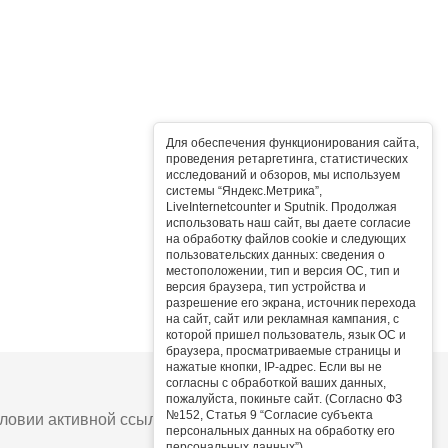
Для обеспечения функционирования сайта,
проведения ретаргетинга, статистических
исследований и обзоров, мы используем
системы “Яндекс.Метрика”,
LiveInternetcounter и Sputnik. Продолжая
использовать наш сайт, вы даете согласие
на обработку файлов cookie и следующих
пользовательских данных: сведения о
местоположении, тип и версия ОС, тип и
версия браузера, тип устройства и
разрешение его экрана, источник перехода
на сайт, сайт или рекламная кампания, с
которой пришел пользователь, язык ОС и
браузера, просматриваемые страницы и
нажатые кнопки, IP-адрес. Если вы не
согласны с обработкой ваших данных,
пожалуйста, покиньте сайт. (Согласно ФЗ
№152, Статья 9 “Согласие субъекта
овии активной ссылки на сайт.
персональных данных на обработку его
персональных данных”).