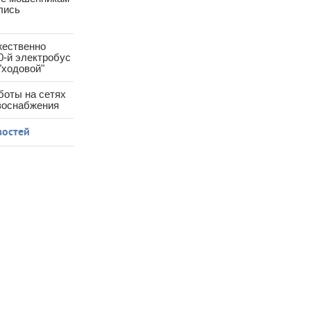
лись
жественно
0-й электробус
"ходовой"
боты на сетях
азоснабжения
востей