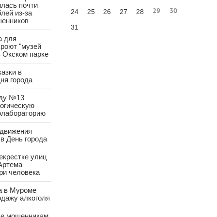
лась почти
29
30
24
25
26
27
28
лей из-за
шенников
31
а для
роют "музей
в Окском парке
азки в
ня города
аду №13
логическую
олабораторию
 движения
в День города
екрестке улиц
Артема
ри человека
а в Муроме
одажу алкоголя
е мошенникам