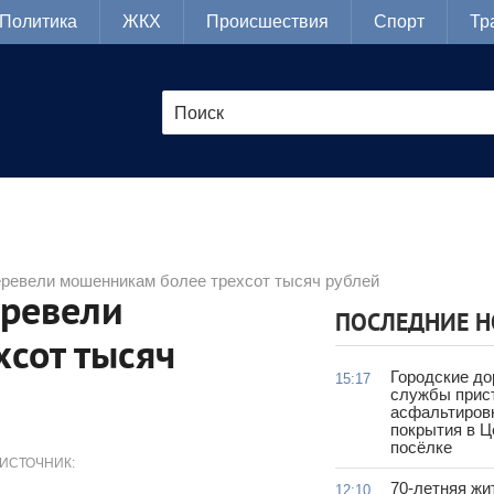
Политика
ЖКХ
Происшествия
Спорт
Тр
еревели мошенникам более трехсот тысяч рублей
еревели
ПОСЛЕДНИЕ 
сот тысяч
Городские д
15:17
службы прис
асфальтиров
покрытия в 
посёлке
ИСТОЧНИК:
70-летняя жи
12:10