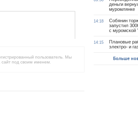
деньги верну
муромлянке
Собянин тор
14:18
запустил 300
с муромской 
Плановые ра
14:15
электро- и г
егистрированный пользователь. Мы
Больше но
 сайт под своим именем.