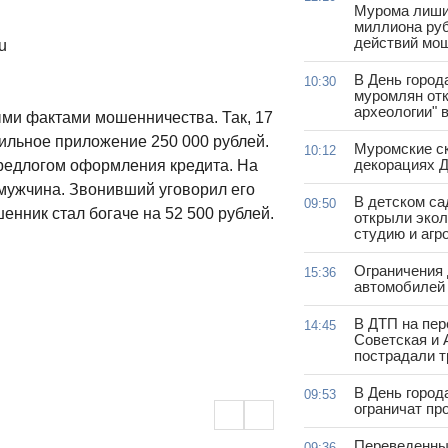
Мурома лиши
миллиона руб
действий мо
u
В День город
10:30
муромлян отк
археологии" 
ми фактами мошенничества. Так, 17
ильное приложение 250 000 рублей.
Муромские ск
10:12
декорациях Д
редлогом оформления кредита. На
мужчина. Звонивший уговорил его
В детском с
09:50
енник стал богаче на 52 500 рублей.
открыли эко
студию и агр
Ограничения
15:36
автомобилей 
В ДТП на пер
14:45
Советская и 
пострадали т
В День город
09:53
ограничат пр
Переведенны
09:36