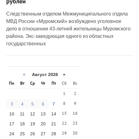
рублей
Следственным отделом Межмуниципального отдела
МВД России «Муромский» возбуждено уголовное
дело в отношении 43-летней жительницы Муромского
района. Экс-заведующая одного из областных
государственных
«
Август 2026 »
Пн
Вт
Ср
Чт
Пт
Сб
Вс
1
2
8
9
3
4
5
6
7
15
16
10
11
12
13
14
22
23
17
18
19
20
21
29
30
24
25
26
27
28