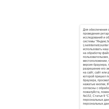
Для обеспечения 
проведения ретарг
исследований и о
системы “Яндекс.М
LiveInternetcounte
использовать наш 
на обработку фай
пользовательских 
местоположении, т
версия браузера, 
разрешение его эк
на сайт, сайт или
которой пришел п
браузера, просма
нажатые кнопки, I
согласны с обрабо
пожалуйста, покин
№152, Статья 9 “С
персональных дан
персональных дан