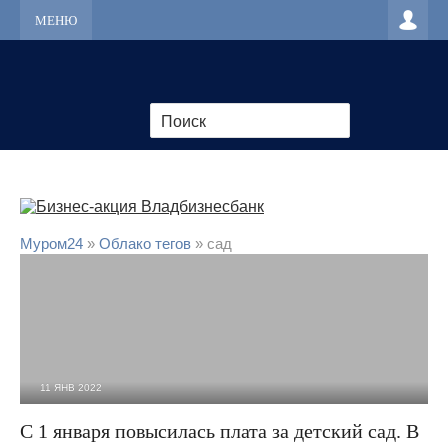
МЕНЮ
Муром24
»
Облако тегов
» сад
11 ЯНВ 2022
3 727
0
С 1 января повысилась плата за детский сад. В