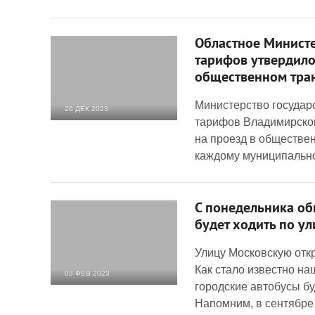
Областное Министе
тарифов утвердило
общественном тра
Министерство государ
26 ДЕК 2023
тарифов Владимирско
6 633
0
на проезд в обществе
каждому муниципальн
С понедельника об
будет ходить по у
Улицу Московскую отк
Как стало известно на
03 ФЕВ 2023
городские автобусы бу
4 262
0
Напомним, в сентябре