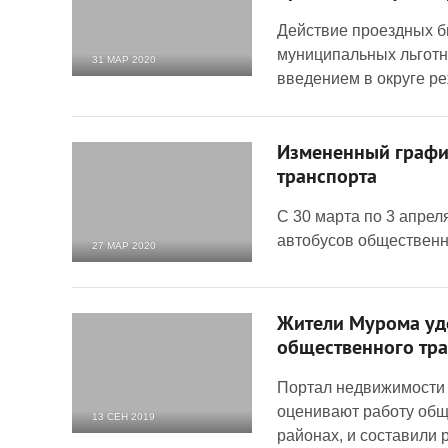
Действие проездных б
муниципальных льготн
31 МАР 2020
введением в округе р
4 180
0
Измененный графи
транспорта
C 30 марта по 3 апре
автобусов общественн
27 МАР 2020
15 267
0
Жители Мурома уд
общественного тра
Портал недвижимости 
оценивают работу общ
13 СЕН 2019
районах, и составили 
2 860
0