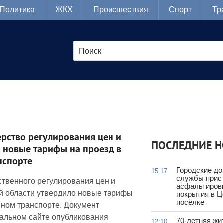
Политика
ЖКХ
Происшествия
Спорт
Тр
рство регулирования цен и
ПОСЛЕДНИЕ 
 новые тарифы на проезд в
нспорте
Городские д
15:17
службы прис
ственного регулирования цен и
асфальтиров
й области утвердило новые тарифы
покрытия в 
посёлке
нном транспорте. Документ
альном сайте опубликования
70-летняя жи
12:10