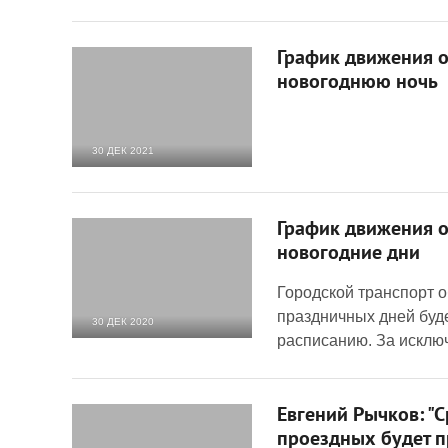
График движения о
новогоднюю ночь
30 ДЕК 2021
4 405
0
График движения о
новогодние дни
Городской транспорт 
праздничных дней буд
30 ДЕК 2020
расписанию. За исключ
4 919
0
Евгений Рычков: "
проездных будет 