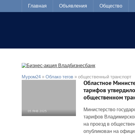
Главная
Объявления
Общество
Муром24
»
Облако тегов
» общественный транспорт
Областное Министе
тарифов утвердило
общественном тра
Министерство государ
05 ЯНВ 2025
тарифов Владимирско
5 021
0
на проезд в обществе
опубликован на офици