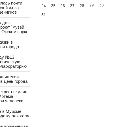
лась почти
29
30
24
25
26
27
28
лей из-за
шенников
31
а для
роют "музей
в Окском парке
азки в
ня города
аду №13
логическую
олабораторию
 движения
в День города
екрестке улиц
Артема
ри человека
а в Муроме
одажу алкоголя
е мошенникам