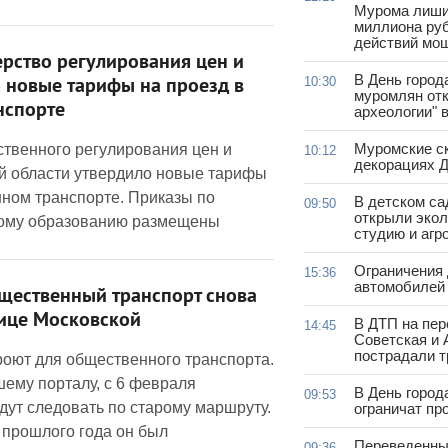
Мурома лиши
миллиона руб
действий мо
рство регулирования цен и
В День город
 новые тарифы на проезд в
10:30
муромлян отк
нспорте
археологии" 
Муромские ск
ственного регулирования цен и
10:12
декорациях Д
й области утвердило новые тарифы
нном транспорте. Приказы по
В детском с
09:50
открыли эко
ому образованию размещены
студию и агр
Ограничения
15:36
автомобилей 
щественный транспорт снова
лице Московской
В ДТП на пер
14:45
Советская и 
пострадали т
роют для общественного транспорта.
шему порталу, с 6 февраля
В День город
09:53
дут следовать по старому маршруту.
ограничат пр
 прошлого года он был
Переведенны
09:36