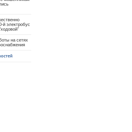
лись
жественно
0-й электробус
"ходовой"
боты на сетях
азоснабжения
востей