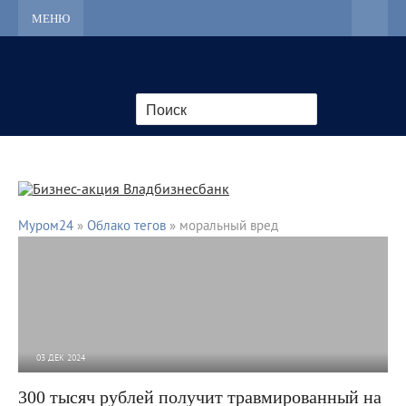
МЕНЮ
Муром24
»
Облако тегов
» моральный вред
03 ДЕК 2024
3 238
0
300 тысяч рублей получит травмированный на