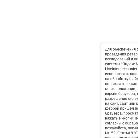
Для обеспечения 
проведения ретарг
исследований и о
системы “Яндекс.М
LiveInternetcounte
использовать наш 
на обработку фай
пользовательских 
местоположении, т
версия браузера, 
разрешение его эк
на сайт, сайт или
которой пришел п
браузера, просма
нажатые кнопки, I
согласны с обрабо
пожалуйста, покин
№152, Статья 9 “С