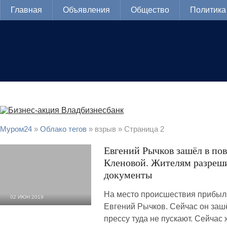
Главная
Объявления
Общество
Политика
Муром24
»
Облако тегов
» взрыв » Страница 2
Евгений Рычков зашёл в по
Кленовой. Жителям разреши
документы
На место происшествия прибыл
02 ИЮН 2019
Евгений Рычков. Сейчас он заш
9 876
0
прессу туда не пускают. Сейчас