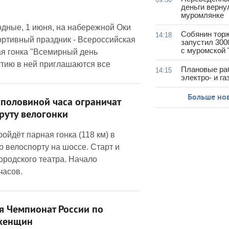
деньги верну
муромлянке
дные, 1 июня, на набережной Оки
Собянин тор
14:18
ортивный праздник - Всероссийская
запустил 300
с муромской 
я гонка "Всемирный день
стию в ней приглашаются все
Плановые ра
14:15
электро- и г
Больше но
с половиной часа ограничат
руту велогонки
ойдёт парная гонка (118 км) в
о велоспорту на шоссе. Старт и
ородского театра. Начало
часов.
я Чемпионат России по
 женщин