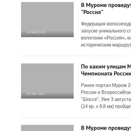
В Муроме проведут
"Россия"
Федерация велосипедн
запуске уникального 
26 МАЙ 2025
велогонки «Россия», к
2 206
0
историческим маршрута
По каким улицам М
Чемпионата Росси
Ранее портал Муром 2
России и Всероссийск
02 АВГ 2024
"Шоссе". Уже 3 августа
8 208
0
(14 кр. х 8,8 км) пройд
В Муроме проведу