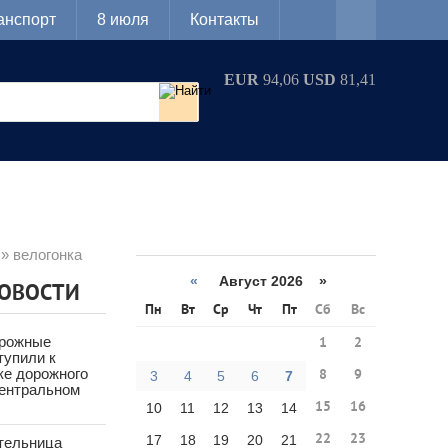
анспорт
8 июля
Контакты
EUR
94,06
USD
81,41
» велогонка
«
Август 2026 »
НОВОСТИ
Пн
Вт
Ср
Чт
Пт
Сб
Вс
орожные
1
2
тупили к
ке дорожного
8
9
3
4
5
6
7
Центральном
15
16
10
11
12
13
14
22
23
17
18
19
20
21
тельница