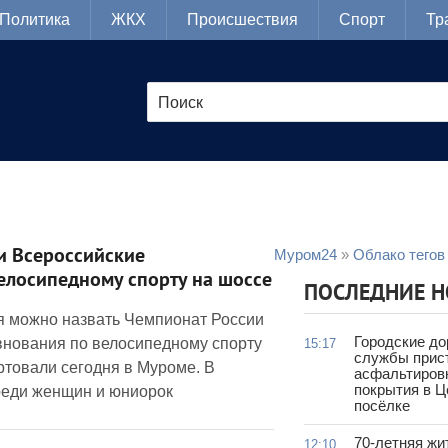
Политика
ЖКХ
Происшествия
Спорт
Тр
и Всероссийские
Муром24
»
Облако тегов
елосипедному спорту на шоссе
ПОСЛЕДНИЕ 
 можно назвать Чемпионат России
Городские д
внования по велосипедному спорту
15:17
службы прис
ртовали сегодня в Муроме. В
асфальтиров
покрытия в 
реди женщин и юниорок
посёлке
70-летняя жи
12:10