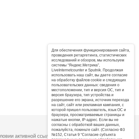
Для обеспечения функционирования сайта,
проведения ретаргетинга, статистических
исследований и обзоров, мы используем
системы “Яндекс.Метрика”,
LiveInternetcounter и Sputnik. Продолжая
использовать наш сайт, вы даете согласие
на обработку файлов cookie и следующих
пользовательских данных: сведения о
местоположении, тип и версия ОС, тип и
версия браузера, тип устройства и
разрешение его экрана, источник перехода
на сайт, сайт или рекламная кампания, с
которой пришел пользователь, язык ОС и
браузера, просматриваемые страницы и
нажатые кнопки, IP-адрес. Если вы не
согласны с обработкой ваших данных,
пожалуйста, покиньте сайт. (Согласно ФЗ
№152, Статья 9 “Согласие субъекта
овии активной ссылки на сайт.