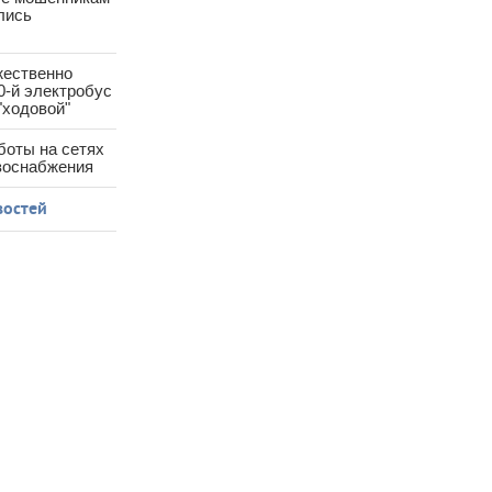
лись
жественно
0-й электробус
"ходовой"
боты на сетях
азоснабжения
востей