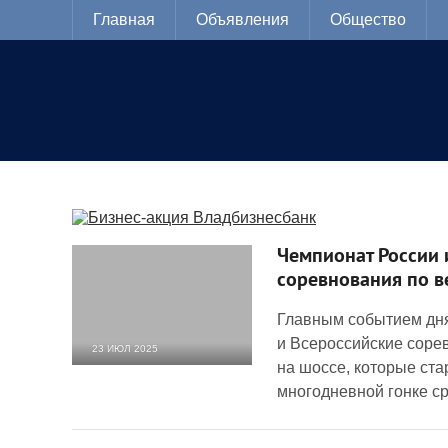
Главная
Объявления
Общество
Чемпионат России 
соревнования по в
Главным событием дня
и Всероссийские соре
23 ИЮЛ 2025
на шоссе, которые ста
2 343
0
многодневной гонке с