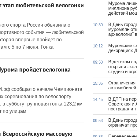
Мурома лиши
 этап любительской велогонки
миллиона руб
действий мо
В День город
ого спорта России объявила о
10:30
муромлян отк
спортивного события — любительской
археологии" 
оторая впервые пройдет по
Муромские ск
10:12
м с 5 по 7 июня. Гонка
декорациях Д
В детском с
09:50
открыли эко
урома пройдет велогонка
студию и агр
и
Ограничения
15:36
автомобилей 
4.рф сообщал о начале Чемпионата
их соревнования по велоспорту
В ДТП на пер
14:45
, в субботу групповая гонка 123,2 км
Советская и 
пострадали т
ет по улицам
В День город
09:53
ограничат пр
т Всероссийскую массовую
Переведенны
09:36