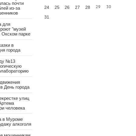
лась почти
29
30
24
25
26
27
28
лей из-за
шенников
31
а для
роют "музей
в Окском парке
азки в
ня города
аду №13
логическую
олабораторию
 движения
в День города
екрестке улиц
Артема
ри человека
а в Муроме
одажу алкоголя
е мошенникам