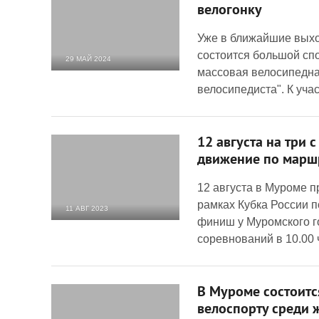
велогонку
Уже в ближайшие выхо
состоится большой сп
29 МАЙ 2024
массовая велосипедна
3 265
0
велосипедиста". К уча
12 августа на три 
движение по марш
12 августа в Муроме пр
рамках Кубка России п
11 АВГ 2023
финиш у Муромского г
3 589
0
соревнований в 10.00 
В Муроме состоитс
велоспорту среди