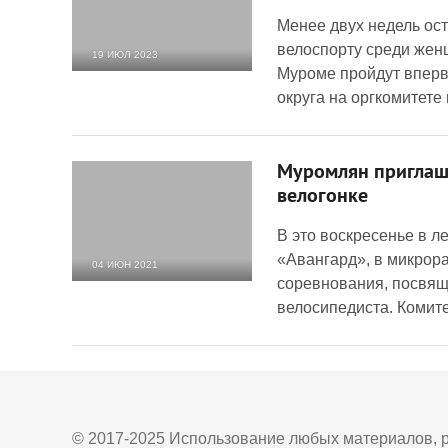
Менее двух недель ос
велоспорту среди жен
19 ИЮЛ 2023
Муроме пройдут вперв
3 129
0
округа на оргкомитете
Муромлян приглаша
велогонке
В это воскресенье в л
«Авангард», в микрор
04 ИЮН 2021
соревнования, посвя
2 933
0
велосипедиста. Комите
© 2017-2025 Использование любых материалов, р