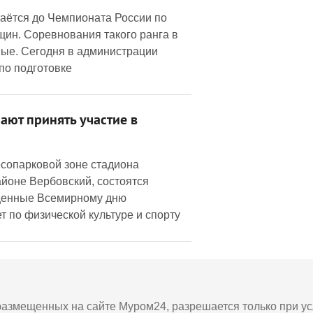
таётся до Чемпионата России по
щин. Соревнования такого ранга в
ые. Сегодня в администрации
 по подготовке
ют принять участие в
есопарковой зоне стадиона
айоне Вербовский, состоятся
щенные Всемирному дню
т по физической культуре и спорту
азмещенных на сайте Муром24, разрешается только при усл