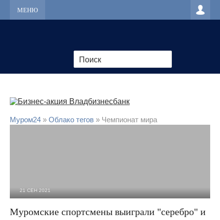
МЕНЮ
Муром24
»
Облако тегов
» Чемпионат мира
21 СЕН 2021
1 723
0
Муромские спортсмены выиграли "серебро" и