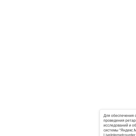
Для обеспечения 
проведения ретарг
исследований и о
системы “Яндекс.М
LiveInternetcounte