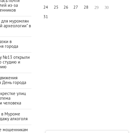
ась почти
лей из-за
24
25
26
27
28
29
30
енников
31
а для муромлян
й археологии" в
азки в
ня города
ду №13 открыли
ю студию и
рию
движения
в День города
екрестке улиц
ртема
и человека
а в Муроме
дажу алкоголя
е мошенникам