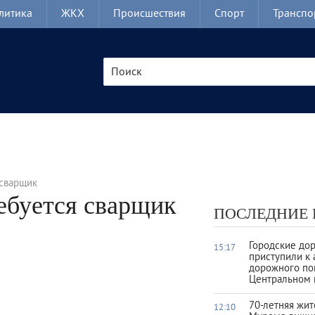
литика
ЖКХ
Происшествия
Спорт
Транспо
 сварщик
ребуется сварщик
ПОСЛЕДНИЕ
Городские до
15:17
приступили к 
дорожного по
Центральном 
70-летняя жи
12:10