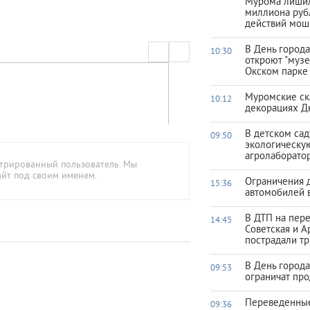
Мурома лишил
миллиона руб
действий мош
В День город
10:30
откроют "музе
Окском парке
Муромские ск
10:12
декорациях Д
В детском са
09:50
экологическу
агролаборато
стрированный пользователь. Мы
айт под своим именем.
Ограничения 
15:36
автомобилей 
В ДТП на пер
14:45
Советская и А
пострадали тр
В День город
09:53
ограничат про
Переведенны
09:36