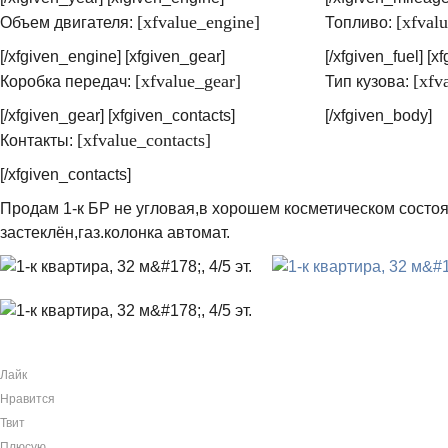
[xfvalue_engine]
[xfvalu
Объем двигателя:
Топливо:
[/xfgiven_engine] [xfgiven_gear]
[/xfgiven_fuel] [x
[xfvalue_gear]
[xfv
Коробка передач:
Тип кузова:
[/xfgiven_gear] [xfgiven_contacts]
[/xfgiven_body]
[xfvalue_contacts]
Контакты:
[/xfgiven_contacts]
Продам 1-к БР не угловая,в хорошем косметическом состо
застеклён,газ.колонка автомат.
Лайк
Нравится
Твит
Плюсую