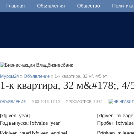
Главная
Объявления
Общество
Политика
Муром24
»
Объявление
» 1-к квартира, 32 м², 4/5 эт.
1-к квартира, 32 м&#178;, 4/5
ОБЪЯВЛЕНИЕ
9-03-2016, 17:19
ПРОСМОТРОВ: 2 375
[xfgiven_year]
[xfgiven_mileage
[xfvalue_year]
[xfvalu
Год выпуска:
Пробег:
[/xfgiven_year] [xfgiven_engine]
[/xfgiven_mileage