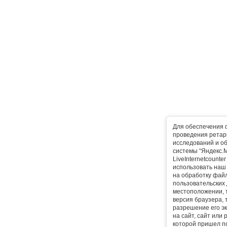
Для обеспечения 
проведения ретарг
исследований и о
системы “Яндекс.М
LiveInternetcounte
использовать наш 
на обработку фай
пользовательских 
местоположении, т
версия браузера, 
разрешение его эк
на сайт, сайт или
которой пришел п