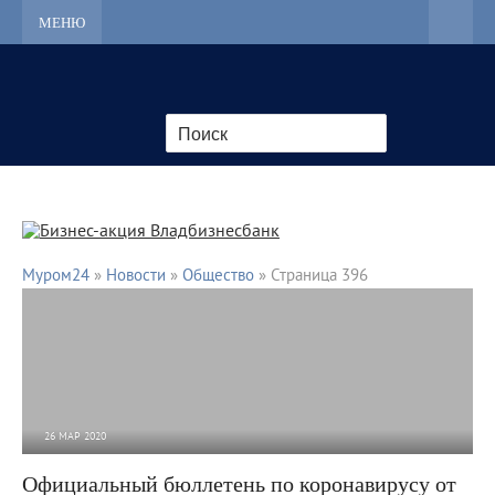
МЕНЮ
Муром24
»
Новости
»
Общество
» Страница 396
26 МАР 2020
2 664
0
Официальный бюллетень по коронавирусу от