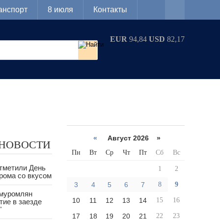
анспорт
8 июля
Контакты
EUR
94,84
USD
82,17
«
Август 2026 »
 НОВОСТИ
Пн
Вт
Ср
Чт
Пт
Сб
Вс
тметили День
1
2
рома со вкусом
3
4
5
6
7
8
9
 муромлян
10
11
12
13
14
15
16
тие в заезде
"
17
18
19
20
21
22
23