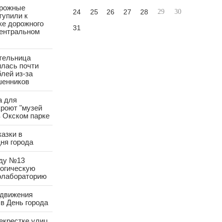
орожные
24
25
26
27
28
29
30
тупили к
ке дорожного
31
Центральном
тельница
лась почти
лей из-за
шенников
а для
роют "музей
в Окском парке
азки в
ня города
аду №13
логическую
олабораторию
 движения
в День города
екрестке улиц