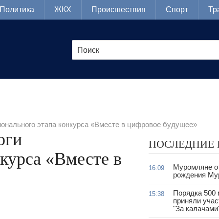
Политика
ЖКХ
Происшествия
Спорт
Тр
ионального этапа конкурса «Вместе в цифровое будущее»
оги
ПОСЛЕДНИЕ
нкурса «Вместе в
Муромляне о
16:09
рождения Му
Порядка 500
15:38
приняли учас
"За калачами