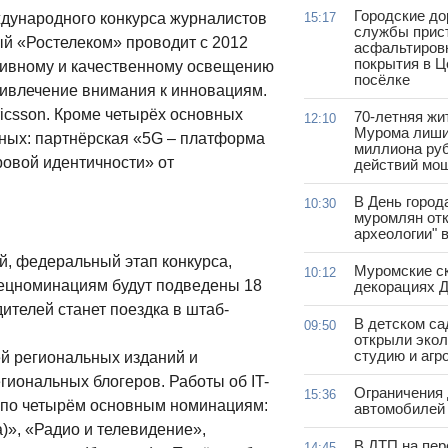
Городские д
ждународного конкурса журналистов
15:17
службы прис
ый «Ростелеком» проводит с 2012
асфальтиров
покрытия в 
ктивному и качественному освещению
посёлке
ривлечение внимания к инновациям.
ricsson. Кроме четырёх основных
70-летняя жи
12:10
Мурома лиши
ных: партнёрская «5G – платформа
миллиона руб
ровой идентичности» от
действий мо
В День город
10:30
муромлян отк
археологии" 
й, федеральный этап конкурса,
Муромские ск
10:12
пецноминациям будут подведены 18
декорациях Д
ителей станет поездка в штаб-
В детском с
09:50
открыли эко
студию и агр
ей региональных изданий и
иональных блогеров. Работы об IT-
Ограничения
15:36
 по четырём основным номинациям:
автомобилей 
)», «Радио и телевидение»,
В ДТП на пер
14:45