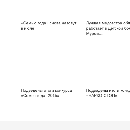
«Семью года» снова назовут
Лучшая медсестра обл
в июле
работает в Детской бо
Мурома.
Подведены итоги конкурса
Подведены итоги конк
«Семья года -2015»
«НАРКО-СТОП».