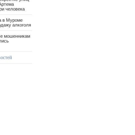
Артема
ри человека
а в Муроме
одажу алкоголя
е мошенникам
лись
востей