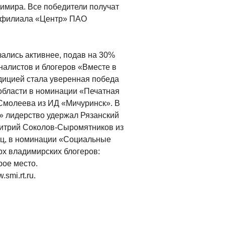
имира. Все победители получат
о филиала «Центр» ПАО
ались активнее, подав на 30%
налистов и блогеров «Вместе в
дицией стала уверенная победа
области в номинации «Печатная
 Смолеева из ИД «Мичуринск». В
 лидерство удержал Рязанский
Дмитрий Соколов-Сыромятников из
ец, в номинации «Социальные
х владимирских блогеров:
рое место.
smi.rt.ru.