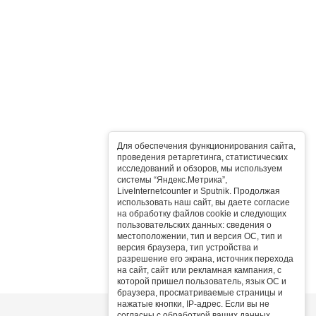
Для обеспечения функционирования сайта,
проведения ретаргетинга, статистических
исследований и обзоров, мы используем
системы “Яндекс.Метрика”,
LiveInternetcounter и Sputnik. Продолжая
использовать наш сайт, вы даете согласие
на обработку файлов cookie и следующих
пользовательских данных: сведения о
местоположении, тип и версия ОС, тип и
версия браузера, тип устройства и
разрешение его экрана, источник перехода
на сайт, сайт или рекламная кампания, с
которой пришел пользователь, язык ОС и
браузера, просматриваемые страницы и
нажатые кнопки, IP-адрес. Если вы не
согласны с обработкой ваших данных,