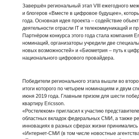
Завершён региональный этап VIII ежегодного ме
и блогеров «Вместе в цифровое будущее», котор
года. Основная идея проекта – содействие объе
деятельности отрасли IT и телекоммуникаций и п
Партнёром конкурса этого года стала компания E
номинаций, организаторы учредили две специаль
новых возможностей» и «Биометрия – путь к циф
национального цифрового провайдера.
Победители регионального этапа вышли во второ
итоги которого по четырем номинациям и двум с
июня 2019 года. Главным призом для шести побед
квартиру Ericsson.
«Ростелеком» пригласил к участию представител
областных вкладок федеральных СМИ, а также рег
инновациях в разных сферах жизни принимались
«Интернет-СМИ (в том числе новостные агентства