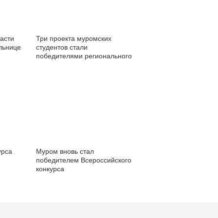
асти
Три проекта муромских
льнице
студентов стали
победителями регионального
конкурса социальной
рекламы
урса
Муром вновь стал
победителем Всероссийского
конкурса