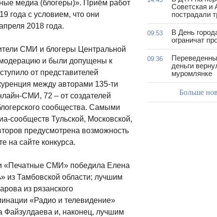
ные медиа (блогеры)». Приём работ
Советская и 
19 года с условием, что они
пострадали т
апреля 2018 года.
В День город
09:53
ограничат пр
вители СМИ и блогеры Центральной
Переведенны
09:36
и модерацию и были допущены к
деньги верну
ступило от представителей
муромлянке
нкуренция между авторами 135-ти
Больше но
нлайн-СМИ, 72 – от создателей
 блогерского сообщества. Самыми
иа-сообществ Тульской, Московской,
авторов предусмотрена возможность
е на сайте конкурса.
ии «Печатные СМИ» победила Елена
» из Тамбовской области; лучшим
арова из рязанского
оминации «Радио и телевидение»
 Файзулдаева и, наконец, лучшим