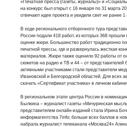
«Печатная пресса (газеты, журналы)» и «Социаль
на конкурс был открыт с 16 января по 31 марта 20
отвечают идее проекта и увидели свет не ранее 1 
В ходе регионального отборочного тура предста
России подали 418 работ, из которых 368 прошл
оценке жюри. Большинство работ традиционно по
печатной прессы, где и развернулась жесткая ко
материалов. Жюри также оценило 92 работы от о
сюжетов на радио и ТВ и 44 – от представителей
активными участниками стали представители мед
Ивановской и Белгородской областей. Для всех 
скачать «Сертификат участника» в личном кабинет
В региональном этапе центра России в номинац
Былкина – журналист газеты «Мичуринская мысль
представителем онлайн-изданий стала Ирина Боч
информагентства 7info; больше всех баллов в н
набрала журналист телеканала «Москва24» Алина