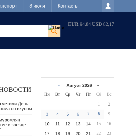
анспорт
8 июля
Контакты
EUR
94,84
USD
82,17
«
Август 2026 »
 НОВОСТИ
Пн
Вт
Ср
Чт
Пт
Сб
Вс
тметили День
1
2
рома со вкусом
3
4
5
6
7
8
9
 муромлян
10
11
12
13
14
15
16
тие в заезде
"
17
18
19
20
21
22
23