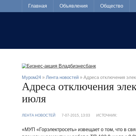
Главная
Объявления
Общество
Муром24
»
Лента новостей
» Адреса отключения элек
Адреса отключения элек
июля
ЛЕНТА НОВОСТЕЙ
7-07-2015, 13:03
ИСТОЧНИК:
«МУП «Горэлектросеть» извещает о том, что в св