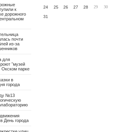
орожные
24
25
26
27
28
29
30
тупили к
ке дорожного
31
Центральном
тельница
лась почти
лей из-за
шенников
а для
роют "музей
в Окском парке
азки в
ня города
аду №13
логическую
олабораторию
 движения
в День города
екрестке улиц