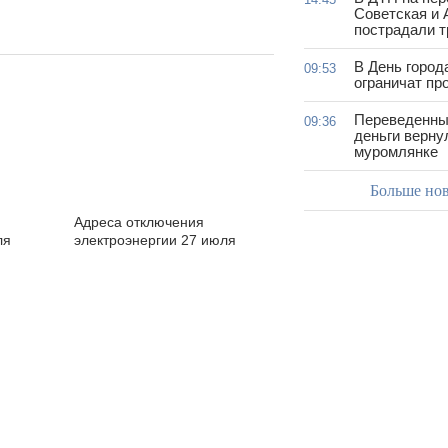
Советская и 
пострадали т
В День город
09:53
ограничат пр
Переведенны
09:36
деньги верну
муромлянке
Больше но
Адреса отключения
ля
электроэнергии 27 июля