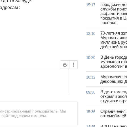
 до 16.30 будет
Городские д
15:17
адресам :
службы прис
асфальтиров
покрытия в 
посёлке
70-летняя жи
12:10
Мурома лиши
миллиона руб
действий мо
В День город
10:30
муромлян отк
археологии" 
Муромские ск
10:12
декорациях Д
В детском с
09:50
открыли эко
студию и агр
егистрированный пользователь. Мы
Ограничения
15:36
 сайт под своим именем.
автомобилей 
В ДТП на пер
14:45