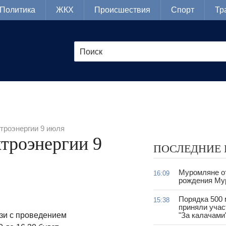
Политика
ЖКХ
Происшествия
Спорт
Тр
троэнергии 9 июля
троэнергии 9
ПОСЛЕДНИЕ
Муромляне о
16:09
рождения Му
Порядка 500
15:38
приняли учас
язи с проведением
"За калачами