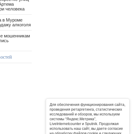
Артема
ри человека
а в Муроме
одажу алкоголя
е мошенникам
лись
востей
Для обеспечения функционирования сайта,
проведения ретаргетинга, статистических
исследований и обзоров, мы используем
системы “Яндекс.Метрика”,
LiveInternetcounter и Sputnik. Продолжая
использовать наш сайт, вы даете согласие
на обработку файлов cookie и следующих