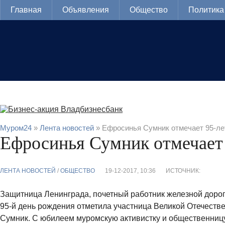
Главная
Объявления
Общество
Политика
Муром24
»
Лента новостей
» Ефросинья Сумник отмечает 95-ле
Ефросинья Сумник отмечает
ЛЕНТА НОВОСТЕЙ
/
ОБЩЕСТВО
19-12-2017, 10:36
ИСТОЧНИК:
Защитница Ленинграда, почетный работник железной дорог
95-й день рождения отметила участница Великой Отечест
Сумник. С юбилеем муромскую активистку и общественницу