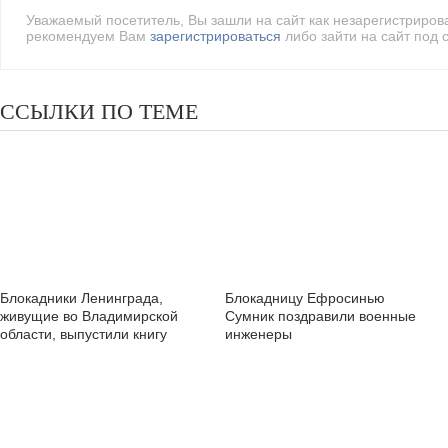
Уважаемый посетитель, Вы зашли на сайт как незарегистриро
рекомендуем Вам
зарегистрироваться
либо зайти на сайт под 
ССЫЛКИ ПО ТЕМЕ
Блокадники Ленинграда,
Блокадницу Ефросинью
живущие во Владимирской
Сумник поздравили военные
области, выпустили книгу
инженеры
воспоминаний