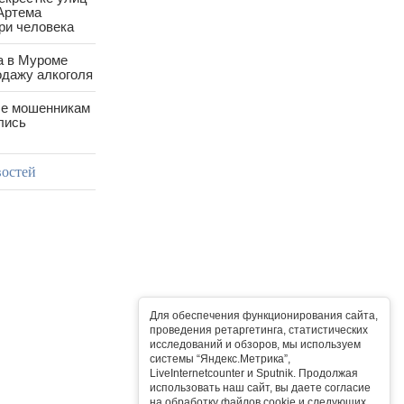
Артема
ри человека
а в Муроме
одажу алкоголя
е мошенникам
лись
востей
Для обеспечения функционирования сайта,
проведения ретаргетинга, статистических
исследований и обзоров, мы используем
системы “Яндекс.Метрика”,
LiveInternetcounter и Sputnik. Продолжая
использовать наш сайт, вы даете согласие
на обработку файлов cookie и следующих