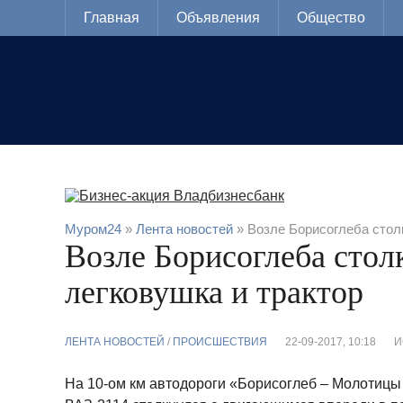
Главная
Объявления
Общество
Муром24
»
Лента новостей
» Возле Борисоглеба стол
Возле Борисоглеба стол
легковушка и трактор
ЛЕНТА НОВОСТЕЙ
/
ПРОИСШЕСТВИЯ
22-09-2017, 10:18
И
На 10-ом км автодороги «Борисоглеб – Молотицы