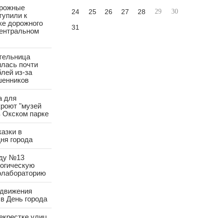
орожные
24
25
26
27
28
29
30
тупили к
ке дорожного
31
Центральном
тельница
лась почти
лей из-за
шенников
а для
роют "музей
в Окском парке
азки в
ня города
аду №13
логическую
олабораторию
 движения
в День города
екрестке улиц