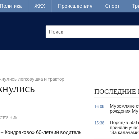
Политика
ЖКХ
Происшествия
Спорт
Тр
кнулись легковушка и трактор
кнулись
ПОСЛЕДНИЕ
Муромляне о
16:09
рождения Му
СТОЧНИК:
Порядка 500
15:38
приняли учас
 – Кондраково» 60-летний водитель
"За калачами