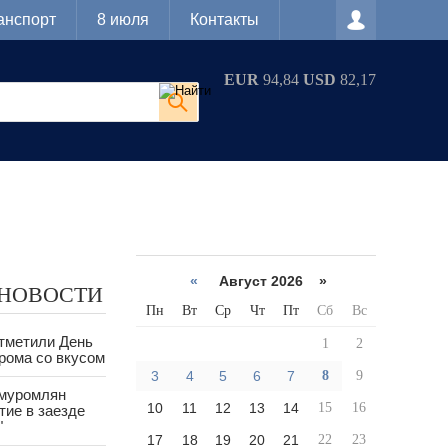
анспорт
8 июля
Контакты
EUR
94,84
USD
82,17
«
Август 2026 »
 НОВОСТИ
Пн
Вт
Ср
Чт
Пт
Сб
Вс
тметили День
1
2
рома со вкусом
3
4
5
6
7
8
9
 муромлян
10
11
12
13
14
15
16
тие в заезде
"
17
18
19
20
21
22
23