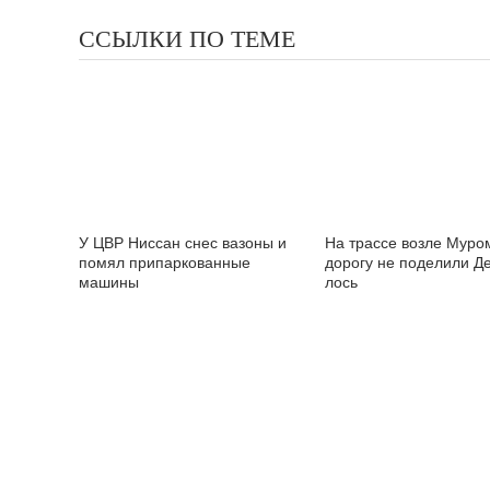
ССЫЛКИ ПО ТЕМЕ
У ЦВР Ниссан снес вазоны и
На трассе возле Муро
помял припаркованные
дорогу не поделили Д
машины
лось