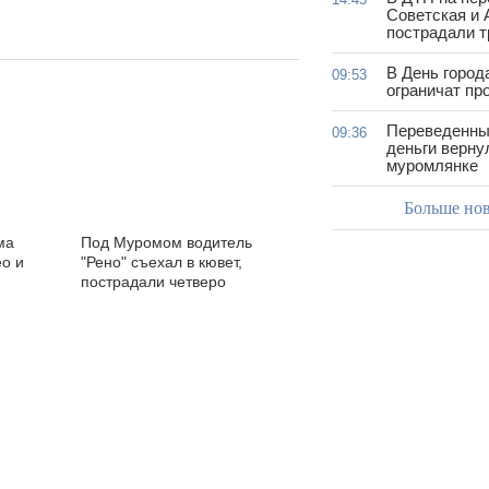
Советская и 
пострадали т
В День город
09:53
ограничат пр
Переведенны
09:36
деньги верну
муромлянке
Больше но
ма
Под Муромом водитель
ео и
"Рено" съехал в кювет,
пострадали четверо