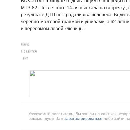
ВАЗ-2114 столкнулся с двигающимся впереди в п
МТЗ-82. После этого 14-ая выехала на встречку , 
результате ДТП пострадали два человека. Водите
черепно-мозговой травмой и ушибами, а 62-летн
и переломом левой ключицы.
Лайк
Нравится
Твит
Уважаемый посетитель, Вы зашли на сайт как незар
рекомендуем Вам
зарегистрироваться
либо зайти на