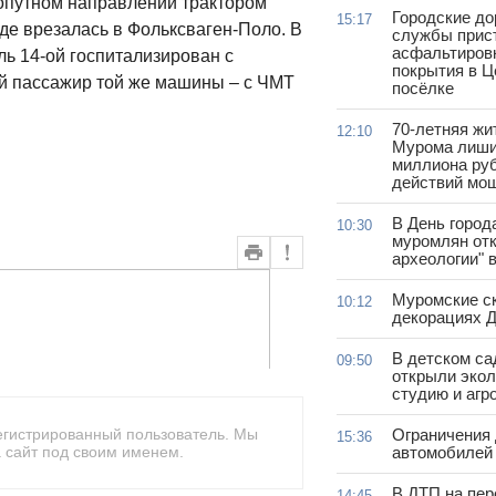
опутном направлении трактором
Городские д
15:17
где врезалась в Фольксваген-Поло. В
службы прис
асфальтиров
ль 14-ой госпитализирован с
покрытия в 
ий пассажир той же машины – с ЧМТ
посёлке
70-летняя жи
12:10
Мурома лиши
миллиона руб
действий мо
В День город
10:30
муромлян отк
археологии" 
Муромские ск
10:12
декорациях Д
В детском с
09:50
открыли эко
студию и агр
егистрированный пользователь. Мы
Ограничения
15:36
 сайт под своим именем.
автомобилей 
В ДТП на пер
14:45