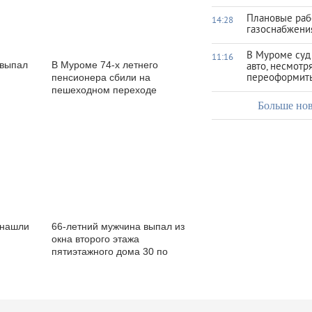
Плановые раб
14:28
газоснабжения
В Муроме суд
11:16
 выпал
В Муроме 74-х летнего
авто, несмотр
пенсионера сбили на
переоформить
пешеходном переходе
Больше но
 нашли
66-летний мужчина выпал из
окна второго этажа
пятиэтажного дома 30 по
улице Мечникова.