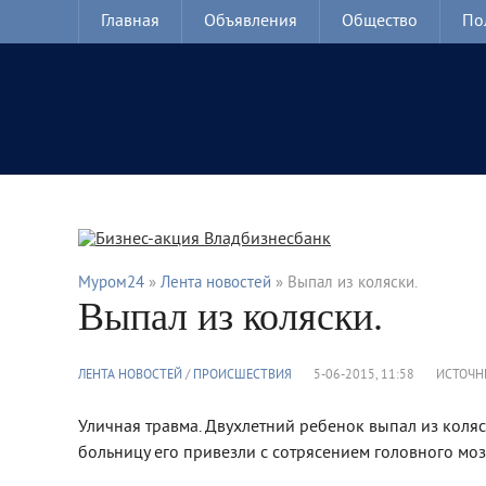
Главная
Объявления
Общество
По
Муром24
»
Лента новостей
» Выпал из коляски.
Выпал из коляски.
ЛЕНТА НОВОСТЕЙ
/
ПРОИСШЕСТВИЯ
5-06-2015, 11:58
ИСТОЧН
Уличная травма. Двухлетний ребенок выпал из коляск
больницу его привезли с сотрясением головного моз