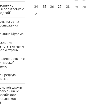
ественно
24
25
26
27
28
29
30
-й электробус с
одовой"
31
оты на сетях
зоснабжения
льница Мурома
наследие
ет стать лучшим
зеем страны
 клещей сняли с
имирской
еделю
ли редкую
лиями
омской школы
регион на IV
ссийского
ставников-
й