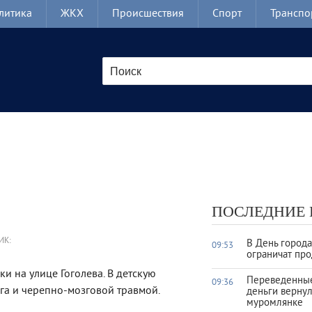
литика
ЖКХ
Происшествия
Спорт
Транспо
ПОСЛЕДНИЕ
ИК:
В День город
09:53
ограничат про
и на улице Гоголева. В детскую
Переведенны
09:36
га и черепно-мозговой травмой.
деньги верну
муромлянке