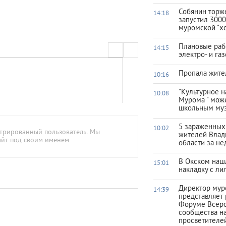
Собянин торж
14:18
запустил 3000
муромской "х
Плановые раб
14:15
электро- и га
Пропала жите
10:16
"Культурное 
10:08
Мурома " мож
школьным му
5 зараженных
10:02
стрированный пользователь. Мы
жителей Влад
айт под своим именем.
области за н
В Окском наш
15:01
накладку с ли
Директор мур
14:39
представляет 
Форуме Всеро
сообщества на
просветителе