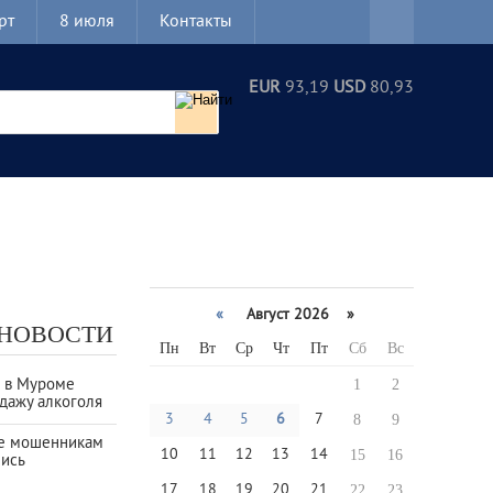
рт
8 июля
Контакты
EUR
93,19
USD
80,93
«
Август 2026 »
 НОВОСТИ
Пн
Вт
Ср
Чт
Пт
Сб
Вс
а в Муроме
1
2
дажу алкоголя
3
4
5
6
7
8
9
е мошенникам
10
11
12
13
14
15
16
лись
17
18
19
20
21
22
23