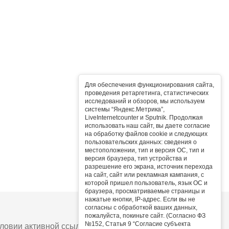
Для обеспечения функционирования сайта,
проведения ретаргетинга, статистических
исследований и обзоров, мы используем
системы “Яндекс.Метрика”,
LiveInternetcounter и Sputnik. Продолжая
использовать наш сайт, вы даете согласие
на обработку файлов cookie и следующих
пользовательских данных: сведения о
местоположении, тип и версия ОС, тип и
версия браузера, тип устройства и
разрешение его экрана, источник перехода
на сайт, сайт или рекламная кампания, с
которой пришел пользователь, язык ОС и
браузера, просматриваемые страницы и
нажатые кнопки, IP-адрес. Если вы не
согласны с обработкой ваших данных,
пожалуйста, покиньте сайт. (Согласно ФЗ
№152, Статья 9 “Согласие субъекта
овии активной ссылки на сайт.