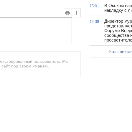
В Окском на
15:01
накладку с л
Директор му
14:39
представляет
Форуме Всер
сообщества н
просветител
Больше но
егистрированный пользователь. Мы
 сайт под своим именем.