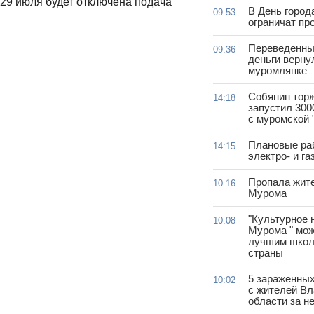
29 июля будет отключена подача
В День город
09:53
ограничат пр
Переведенны
09:36
деньги верну
муромлянке
Собянин тор
14:18
запустил 300
с муромской 
Плановые ра
14:15
электро- и г
Пропала жит
10:16
Мурома
"Культурное 
10:08
Мурома " мож
лучшим школ
страны
5 зараженны
10:02
с жителей В
области за н