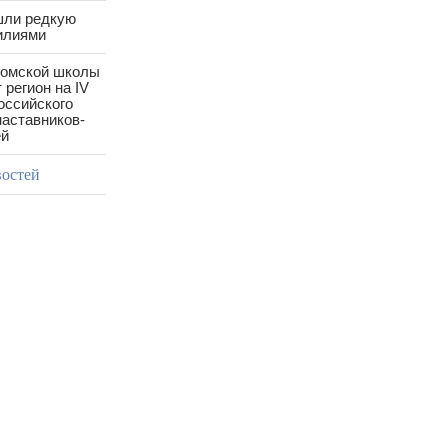
шли редкую
илиями
ромской школы
 регион на IV
оссийского
аставников-
ей
востей