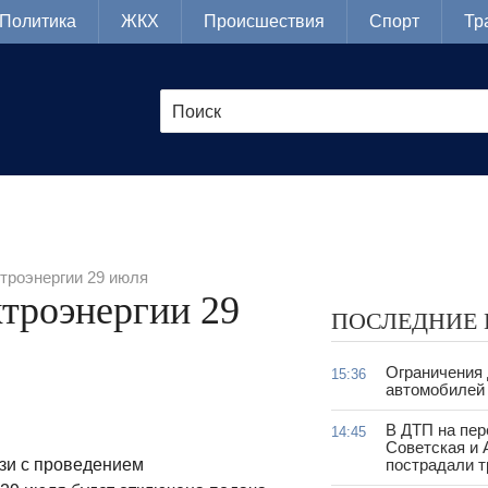
Политика
ЖКХ
Происшествия
Спорт
Тр
троэнергии 29 июля
троэнергии 29
ПОСЛЕДНИЕ
Ограничения
15:36
автомобилей 
В ДТП на пер
14:45
Советская и 
язи с проведением
пострадали т