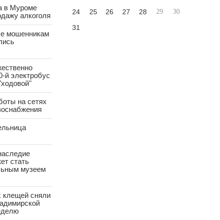
а в Муроме
24
25
26
27
28
29
30
одажу алкоголя
31
е мошенникам
лись
жественно
0-й электробус
"ходовой"
боты на сетях
азоснабжения
ельница
наследие
ет стать
ьным музеем
х клещей сняли
ладимирской
еделю