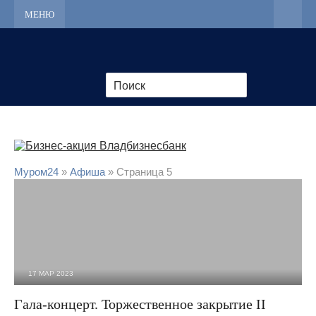
МЕНЮ
Муром24
»
Афиша
» Страница 5
17 МАР 2023
1 842
0
Гала-концерт. Торжественное закрытие II