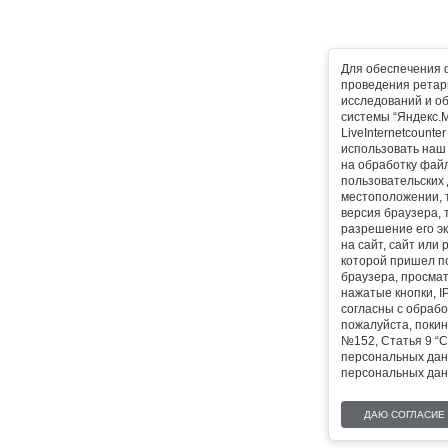
Для обеспечения 
проведения ретарг
исследований и о
системы “Яндекс.М
LiveInternetcounte
использовать наш 
на обработку фай
пользовательских 
местоположении, т
версия браузера, 
разрешение его эк
на сайт, сайт или
которой пришел п
браузера, просма
нажатые кнопки, I
согласны с обрабо
пожалуйста, покин
№152, Статья 9 “С
персональных дан
персональных дан
ДАЮ СОГЛАСИЕ