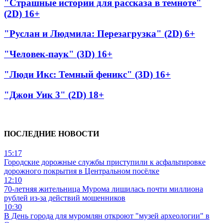
"Страшные истории для рассказа в темноте"
(2D) 16+
"Руслан и Людмила: Перезагрузка" (2D) 6+
"Человек-паук" (3D) 16+
"Люди Икс: Темный феникс" (3D) 16+
"Джон Уик 3" (2D) 18+
ПОСЛЕДНИЕ НОВОСТИ
15:17
Городские дорожные службы приступили к асфальтировке
дорожного покрытия в Центральном посёлке
12:10
70-летняя жительница Мурома лишилась почти миллиона
рублей из-за действий мошенников
10:30
В День города для муромлян откроют "музей археологии" в