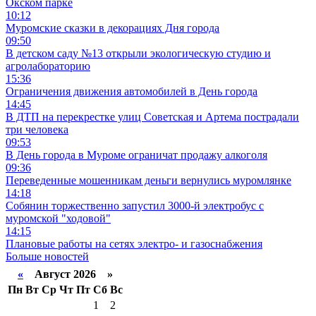
Окском парке
10:12
Муромские сказки в декорациях Дня города
09:50
В детском саду №13 открыли экологическую студию и
агролабораторию
15:36
Ограничения движения автомобилей в День города
14:45
В ДТП на перекрестке улиц Советская и Артема пострадали
три человека
09:53
В День города в Муроме ограничат продажу алкоголя
09:36
Переведенные мошенникам деньги вернулись муромлянке
14:18
Собянин торжественно запустил 3000-й электробус с
муромской "ходовой"
14:15
Плановые работы на сетях электро- и газоснабжения
Больше новостей
«
Август 2026 »
Пн
Вт
Ср
Чт
Пт
Сб
Вс
1
2