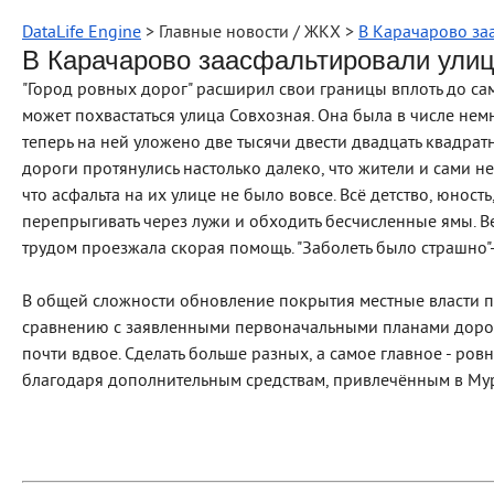
DataLife Engine
> Главные новости / ЖКХ >
В Карачарово за
В Карачарово заасфальтировали ули
"Город ровных дорог" расширил свои границы вплоть до с
может похвастаться улица Совхозная. Она была в числе нем
теперь на ней уложено две тысячи двести двадцать квадра
дороги протянулись настолько далеко, что жители и сами н
что асфальта на их улице не было вовсе. Всё детство, юност
перепрыгивать через лужи и обходить бесчисленные ямы. 
трудом проезжала скорая помощь. "Заболеть было страшно"
В общей сложности обновление покрытия местные власти п
сравнению с заявленными первоначальными планами дорож
почти вдвое. Сделать больше разных, а самое главное - ро
благодаря дополнительным средствам, привлечённым в Мур