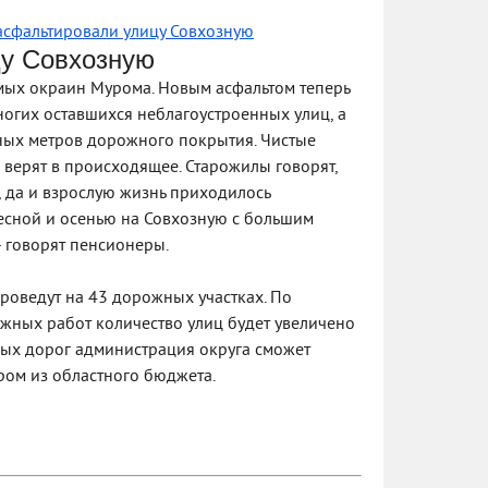
асфальтировали улицу Совхозную
цу Совхозную
амых окраин Мурома. Новым асфальтом теперь
ногих оставшихся неблагоустроенных улиц, а
тных метров дорожного покрытия. Чистые
е верят в происходящее. Старожилы говорят,
ь, да и взрослую жизнь приходилось
Весной и осенью на Совхозную с большим
- говорят пенсионеры.
роведут на 43 дорожных участках. По
ных работ количество улиц будет увеличено
вных дорог администрация округа сможет
ом из областного бюджета.