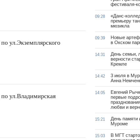
фестиваля-к
«Данс‑коллед
09:28
премьеру тан
мюзикла
Новые артеф
09:39
 по ул.Экземплярского
в Окском пар
День семьи, 
14:31
верности ста
Кремле
3 июля в Мур
14:42
Анна Немчен
Евгений Рыч
14:05
 по ул.Владимирская
первые подр
празднования
любви и верн
День памяти 
15:21
Муроме
В МГТ старт
15:03