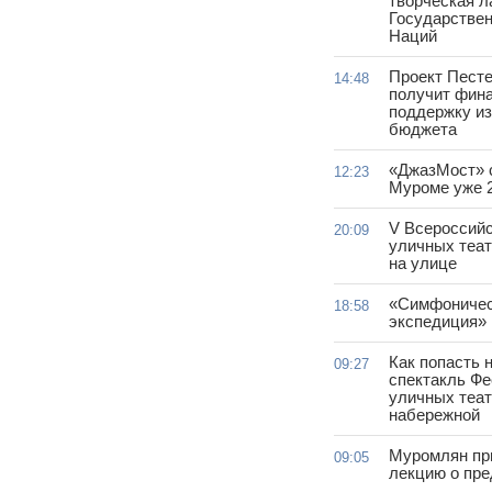
творческая л
Государствен
Наций
Проект Песте
14:48
получит фин
поддержку из
бюджета
«ДжазМост» 
12:23
Муроме уже 
V Всероссий
20:09
уличных теат
на улице
«Симфониче
18:58
экспедиция»
Как попасть 
09:27
спектакль Ф
уличных теат
набережной
Муромлян пр
09:05
лекцию о пре