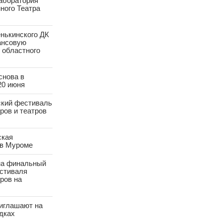
аборатория
ного Театра
нькинского ДК
ансовую
 областного
снова в
20 июня
ский фестиваль
ров и театров
ская
 в Муроме
на финальный
естиваля
ров на
иглашают на
дках