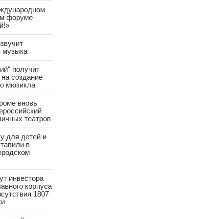
ждународном
ом форуме
й!»
звучит
я музыка
ий" получит
 на создание
го мюзикла
роме вновь
ероссийский
личных театров
у для детей и
тавили в
ородском
ут инвестора
лавного корпуса
исутствия 1807
ки