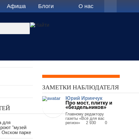
Афиша
Блоги
О нас
ЗАМЕТКИ НАБЛЮДАТЕЛЯ
Юрий Иринчук
Про мост, плитку и
ТЕЙ
«бездельников»
Главному редактору
газеты «Всё для вас
а для
регион»
2 930
0
роют "музей
в Окском парке