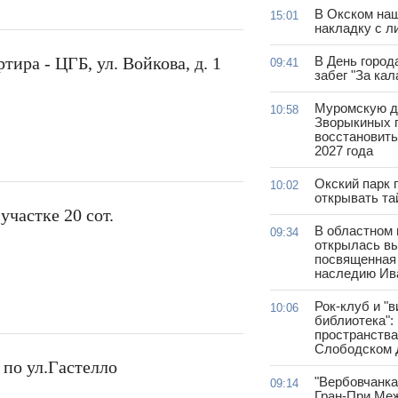
В Окском на
15:01
накладку с л
ира - ЦГБ, ул. Войкова, д. 1
В День город
09:41
забег "За ка
Муромскую д
10:58
Зворыкиных 
восстановить
2027 года
Окский парк 
10:02
открывать та
участке 20 сот.
В областном 
09:34
открылась вы
посвященная
наследию Ив
Рок-клуб и "
10:06
библиотека":
пространства
Слободском 
 по ул.Гастелло
"Вербовчанка
09:14
Гран-При Ме