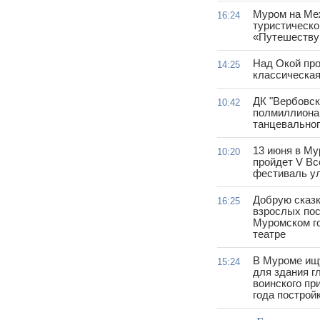
Муром на Ме
16:24
туристическ
«Путешеству
Над Окой про
14:25
классическа
ДК "Вербовск
10:42
полмиллиона
танцевально
13 июня в Му
10:20
пройдет V Вс
фестиваль у
Добрую сказк
16:25
взрослых пос
Муромском г
театре
В Муроме ищ
15:24
для здания г
воинского пр
года построй