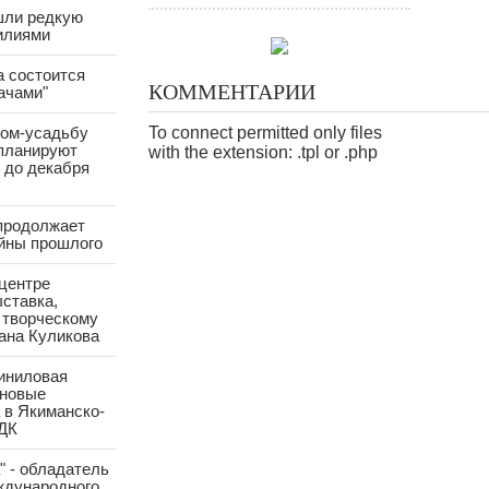
шли редкую
илиями
а состоится
КОММЕНТАРИИ
лачами"
ом-усадьбу
To connect permitted only files
планируют
with the extension: .tpl or .php
 до декабря
продолжает
йны прошлого
центре
ставка,
 творческому
ана Куликова
виниловая
 новые
 в Якиманско-
ДК
" - обладатель
ждународного