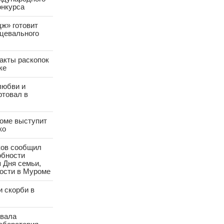
онкурса
ж» готовит
цевального
акты раскопок
ке
любви и
ртовал в
оме выступит
ко
ков сообщил
обности
 Дня семьи,
ости в Муроме
и скорби в
овала