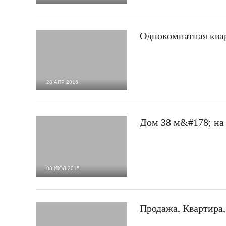
2 181
0
Однокомнатная кварт
28 АПР 2016
1 680
0
Дом 38 м&#178; на 
08 ИЮЛ 2015
2 412
0
Продажа, Квартира,