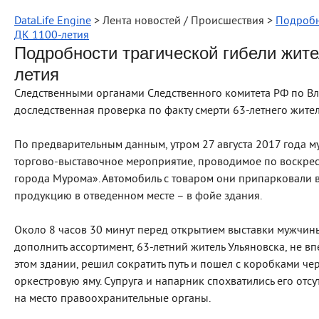
DataLife Engine
> Лента новостей / Происшествия >
Подробн
ДК 1100-летия
Подробности трагической гибели жите
летия
Следственными органами Следственного комитета РФ по В
доследственная проверка по факту смерти 63-летнего жител
По предварительным данным, утром 27 августа 2017 года м
торгово-выставочное мероприятие, проводимое по воскрес
города Мурома». Автомобиль с товаром они припарковали 
продукцию в отведенном месте – в фойе здания.
Около 8 часов 30 минут перед открытием выставки мужчины
дополнить ассортимент, 63-летний житель Ульяновска, не 
этом здании, решил сократить путь и пошел с коробками чер
оркестровую яму. Супруга и напарник спохватились его отс
на место правоохранительные органы.