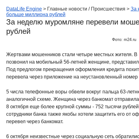
DataLife Engine
> Главные новости / Происшествия >
За 
больше миллиона рублей
За неделю муромляне перевели мош
рублей
Фото: m24.ru
Жертвами мошенников стали четыре местных жителя. В п
позвонил на мобильный 56-летней женщине, представил
Под предлогом прекращения оформления кредита похити
перевела через приложение на неустановленный номер 
5 числа телефонные воры обвели вокруг пальца 63-лет
аналогичной схеме. Женщина через банкомат отправила 
8 октября еще более крупной суммы - 752 тысячи рубле
сотрудники банка также якобы хотели защитить его от 
перевел через банкомат.
6 октября неизвестные через социальную сеть обратилис