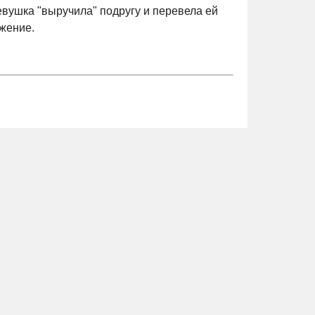
евушка "выручила" подругу и перевела ей
жение.