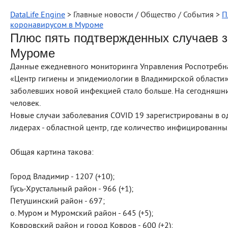
DataLife Engine
> Главные новости / Общество / События >
П
коронавирусом в Муроме
Плюс пять подтвержденных случаев з
Муроме
Данные ежедневного мониторинга Управления Роспотребн
«Центр гигиены и эпидемиологии в Владимирской области
заболевших новой инфекцией стало больше. На сегодняшн
человек.
Новые случаи заболевания COVID 19 зарегистрированы в о
лидерах - областной центр, где количество инфицированных
Общая картина такова:
Город Владимир - 1207 (+10);
Гусь-Хрустальный район - 966 (+1);
Петушинский район - 697;
о. Муром и Муромский район - 645 (+5);
Ковровский район и город Ковров - 600 (+2);