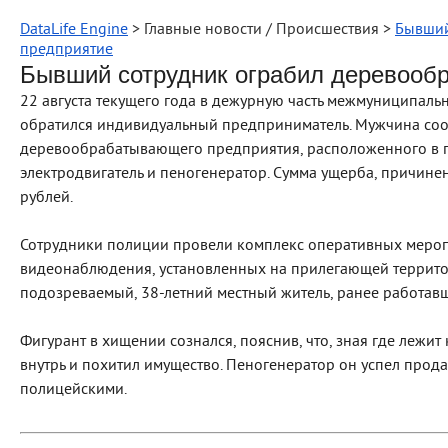
DataLife Engine
> Главные новости / Происшествия >
Бывший
предприятие
Бывший сотрудник ограбил деревооб
22 августа текущего года в дежурную часть межмуниципал
обратился индивидуальный предприниматель. Мужчина соо
деревообрабатывающего предприятия, расположенного в 
электродвигатель и пеногенератор. Сумма ущерба, причинен
рублей.
Сотрудники полиции провели комплекс оперативных меропр
видеонаблюдения, установленных на прилегающей территор
подозреваемый, 38-летний местный житель, ранее работав
Фигурант в хищении сознался, пояснив, что, зная где лежи
внутрь и похитил имущество. Пеногенератор он успел продат
полицейскими.