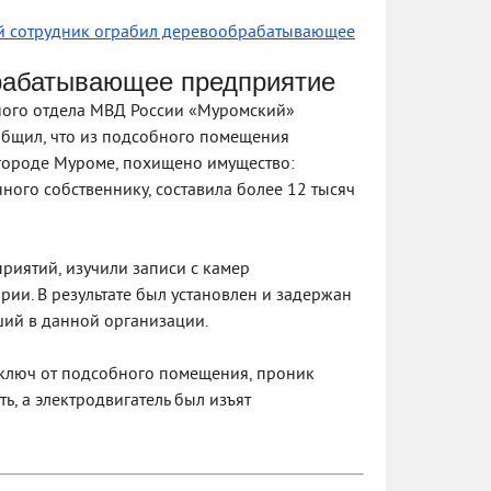
 сотрудник ограбил деревообрабатывающее
рабатывающее предприятие
ьного отдела МВД России «Муромский»
бщил, что из подсобного помещения
городе Муроме, похищено имущество:
ного собственнику, составила более 12 тысяч
иятий, изучили записи с камер
ии. В результате был установлен и задержан
ший в данной организации.
т ключ от подсобного помещения, проник
ь, а электродвигатель был изъят