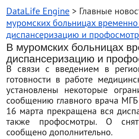
DataLife Engine
> Главные новос
муромских больницах временно
диспансеризацию и профосмот
В муромских больницах в
диспансеризацию и проф
В связи с введением в реги
готовности в работе медицин
установлены некоторые ограни
сообщению главного врача МГБ
16 марта прекращена вся диспа
также профосмотры. О снят
сообщено дополнительно.