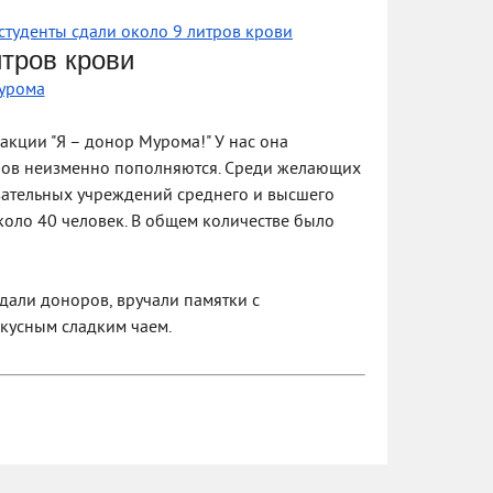
студенты сдали около 9 литров крови
тров крови
урома
акции "Я – донор Мурома!" У нас она
оров неизменно пополняются. Среди желающих
вательных учреждений среднего и высшего
коло 40 человек. В общем количестве было
дали доноров, вручали памятки с
кусным сладким чаем.