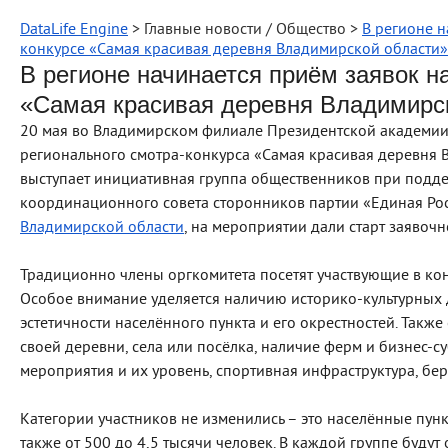
DataLife Engine
> Главные новости / Общество >
В регионе н
конкурсе «Самая красивая деревня Владимирской области»
В регионе начинается приём заявок на
«Самая красивая деревня Владимирс
20 мая во Владимирском филиале Президентской академии 
регионального смотра-конкурса «Самая красивая деревня 
выступает инициативная группа общественников при подде
координационного совета сторонников партии «Единая Рос
Владимирской области
, на мероприятии дали старт заявоч
Традиционно члены оргкомитета посетят участвующие в кон
Особое внимание уделяется наличию историко-культурных 
эстетичности населённого пункта и его окрестностей. Такж
своей деревни, села или посёлка, наличие ферм и бизнес-с
мероприятия и их уровень, спортивная инфраструктура, бе
Категории участников не изменились – это населённые пунк
также от 500 до 4,5 тысячи человек. В каждой группе будут