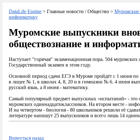
DataLife Engine
> Главные новости / Общество >
Муромские 
информатику
Муромские выпускники вно
обществознание и информат
Наступает "горячая" экзаменационная пора. 504 муромских
Государственный экзамен в этом году.
Основной период сдачи ЕГЭ в Муроме пройдёт с 1 июня по 
в лицее № 1, в школах 4, 8, 20 и в гимназии № 6. 4 июня вы
русский язык, а 8 июня - математику.
Самый популярный предмет выпускных «испытаний» - это о
муромских одиннадцатиклассников. На втором месте - информ
И на четвертом - биология - 80 школьников решили её сдав
литературе напишут 25 выпускников и всего лишь 14 одинна
Вернуться назад