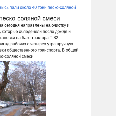
высыпали около 40 тонн песко-соляной
песко-соляной смеси
 сегодня направлены на очистку и
 которые обледенели после дождя и
ановки на базе трактора Т-82
игад рабочих с четырех утра вручную
вки общественного транспорта. В общей
ко-соляной смеси.