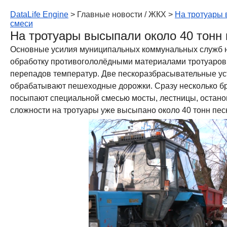
DataLife Engine
> Главные новости / ЖКХ >
На тротуары 
смеси
На тротуары высыпали около 40 тонн 
Основные усилия муниципальных коммунальных служб на
обработку противогололёдными материалами тротуаров,
перепадов температур. Две пескоразбрасывательные уст
обрабатывают пешеходные дорожки. Сразу несколько бр
посыпают специальной смесью мосты, лестницы, остано
сложности на тротуары уже высыпано около 40 тонн пес