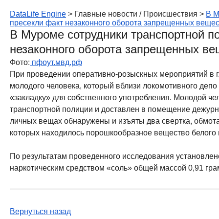
DataLife Engine
> Главные новости / Происшествия >
В М
пресекли факт незаконного оборота запрещенных веще
В Муроме сотрудники транспортной п
незаконного оборота запрещенных ве
Фото:
пфоут.мвд.рф
При проведении оперативно-розыскных мероприятий в г
молодого человека, который вблизи локомотивного депо
«закладку» для собственного употребления. Молодой че
транспортной полиции и доставлен в помещение дежурно
личных вещах обнаружены и изъяты два свертка, обмота
которых находилось порошкообразное вещество белого 
По результатам проведенного исследования установлено
наркотическим средством «соль» общей массой 0,91 гра
Вернуться назад