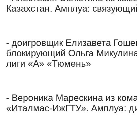
Казахстан. Амплуа: связующи
- доигровщик Елизавета Гоше
блокирующий Ольга Микулин
лиги «А» «Тюмень»
- Вероника Марескина из ком
«Италмас-ИжГТУ». Амплуа: д