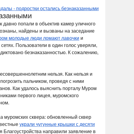
далы - подростки остались безнаказанными
казанными
к давно попали в объектив камер уличного
познаны, найдены и вызваны на заседание
ором молодые люди ломают лавочки
и
сетях. Пользователи в один голос уверяли,
одиктовано безнаказанностью. К сожалению,
несовершеннолетним нельзя. Как нельзя и
погрозить пальчиком, проведя с ними
анов. Как удалось выяснить порталу Муром
ениками первого лицея, муромского
ном.
ва муромских сквера: обновленный сквер
звестные
украли чугунные крышки с десяти
ия Благоустройства направили заявление в