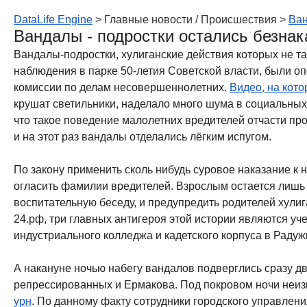
DataLife Engine
> Главные новости / Происшествия >
Ван
Вандалы - подростки остались безна
Вандалы-подростки, хулиганские действия которых не та
наблюдения в парке 50-летия Советской власти, были о
комиссии по делам несовершеннолетних.
Видео, на кот
крушат светильники, наделало много шума в социальных 
что такое поведение малолетних вредителей отчасти пр
и на этот раз вандалы отделались лёгким испугом.
По закону применить сколь нибудь суровое наказание к 
огласить фамилии вредителей. Взрослым остается лишь 
воспитательную беседу, и предупредить родителей хулиг
24.рф, три главных антигероя этой истории являются уч
индустриального колледжа и кадетского корпуса в Радуж
А накануне ночью набегу вандалов подверглись сразу д
репрессированных и Ермакова. Под покровом ночи неи
урн
. По данному факту сотрудники городского управлен